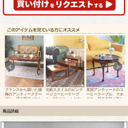
ー
フランスから届いた猫
北欧スタイルのビンテ
英国アンティークのコ
つ
脚のアンティークテー
ージコーヒーテーブ
ーヒーテーブル、マホ
天
ブル、縁の曲線がおし
ル、3台がセットにな
ガニー材の木目が美し
ゃれなコーヒーテーブ
ったおしゃれなネスト
い猫足のローテーブル
ル
テーブル
商品詳細