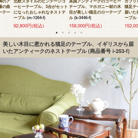
脚のア
北欧スタイルのビンテージコ
英国アンティークのコーヒー
カブリ
縁の曲
ーヒーテーブル、3台がセット
テーブル、マホガニー材の木
猫足テ
ーテー
になったおしゃれなネストテ
目が美しい猫足のローテーブ
届いた
ーブル
(m-1264-f)
ル
(k-3446-f)
ーブル
92,800円(税込)
158,000円(税込)
152,
美しい木目に惹かれる猫足のテーブル、イギリスから届
いたアンティークのネストテーブル
(商品番号 i-253-f)