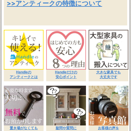
>>アンティークの特徴について
Handleの
Handleだけの
大きな家具でも
アンティークとは
安心ポイント
大丈夫です
置き場がなくても
疑問や質問に
お客様の声を