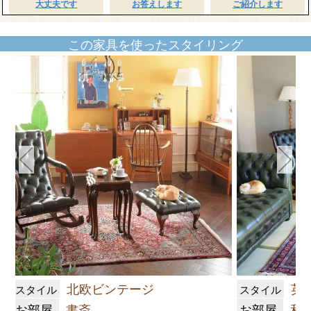
大丈夫です
お答えします
ご紹介します
この家具を使ったスタイリング
北欧ビンテージ
英
スタイル
スタイル
お部屋
書斎
お部屋
和