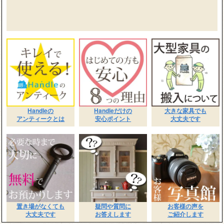
Handleの
Handleだけの
大きな家具でも
アンティークとは
安心ポイント
大丈夫です
置き場がなくても
疑問や質問に
お客様の声を
大丈夫です
お答えします
ご紹介します