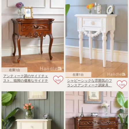
在庫1台
在庫1台
アンティーク調のサイドチェ
346
シャビーシックな雰囲気のフ
スト、猫脚の優雅なサイドテ
199
ランスアンティーク調家具、
ーブル
バラの装飾が可愛いサイドチ
ェスト