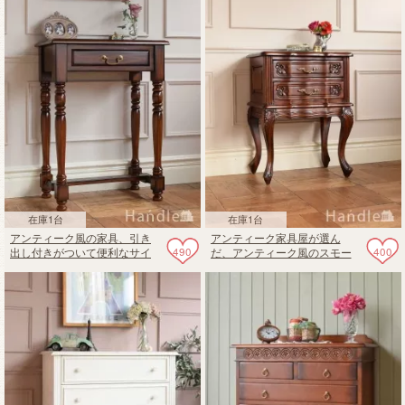
在庫1台
在庫1台
アンティーク風の家具、引き
アンティーク家具屋が選ん
490
400
出し付きがついて便利なサイ
だ、アンティーク風のスモー
ドチェスト
ルチェスト