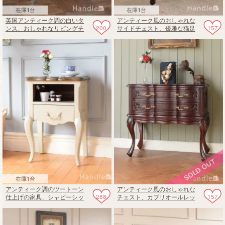
在庫1台
在庫1台
英国アンティーク調の白いタ
アンティーク風のおしゃれな
200
157
ンス、おしゃれなリビングチ
サイドチェスト、優雅な猫足
ェスト
のナイトテーブル
在庫1台
アンティーク調のツートーン
アンティーク風のおしゃれな
288
157
仕上げの家具、シャビーシッ
チェスト、カブリオールレッ
クな猫脚のサイドキャビネッ
グのフレンチ風チェスト
ト