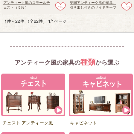
アンティーク風のスモールチ
英国アンティーク風の家具、
715
500
ェスト（５段）
引き出し付きのサイドテーブ
ル（電話台）
1件～22件 （全22件） 1/1ページ
種類
アンティーク風の家具の
から選ぶ
チェスト アンティーク風
キャビネット