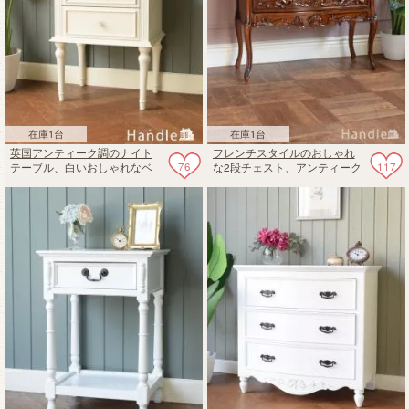
在庫1台
在庫1台
英国アンティーク調のナイト
フレンチスタイルのおしゃれ
76
117
テーブル、白いおしゃれなベ
な2段チェスト、アンティーク
ッドサイドチェスト
風の猫足チェスト