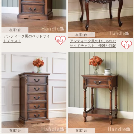
在庫1台
在庫1台
アンティーク風のベッドサイ
503
アンティーク風のおしゃれな
ドチェスト
249
サイドチェスト、優雅な猫足
のスモールチェスト
在庫1台
在庫1台