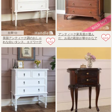
在庫1台
アンティーク家具屋が選ん
543
英国アンティーク調のおしゃ
だ、お花の彫刻が華やかなア
102
れな白いタンス、エドワーデ
ンティーク風のチェスト
ィアンスタイルのリビングチ
ェスト