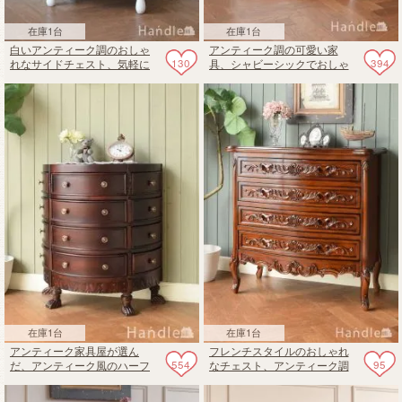
在庫1台
在庫1台
白いアンティーク調のおしゃ
アンティーク調の可愛い家
130
394
れなサイドチェスト、気軽に
具、シャビーシックでおしゃ
使えるベッドサイドテーブル
れなフレンチスタイルのチェ
スト
在庫1台
在庫1台
アンティーク家具屋が選ん
フレンチスタイルのおしゃれ
554
95
だ、アンティーク風のハーフ
なチェスト、アンティーク調
ムーンチェスト
の4段引き出しのタンス