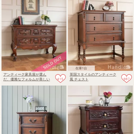
在庫1台
アンティーク家具屋が選ん
英国スタイルのアンティーク
415
987
だ、優雅なフォルムが美しい
風 チェスト
アンティーク風のワイドチェ
スト