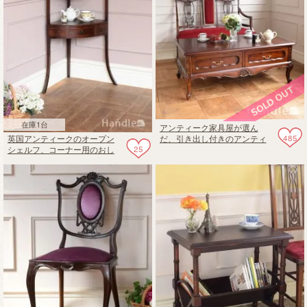
在庫1台
アンティーク家具屋が選ん
485
英国アンティークのオープン
だ、引き出し付きのアンティ
25
シェルフ、コーナー用のおし
ーク風のコーヒーテーブル
ゃれなウォッシュスタンド