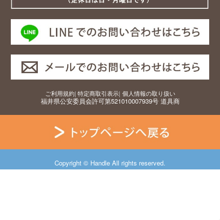
ご利用規約
|
特定商取引表示
|
個人情報の取り扱い
福井県公安委員会許可第521010007939号 道具商
Copyright © Handle All rights reserved.