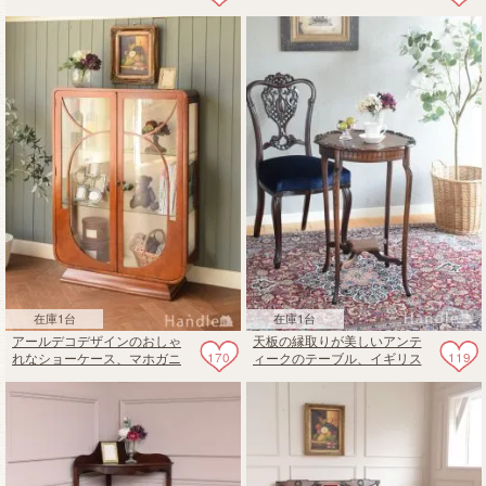
しいおしゃれな飾り棚
プレジデントデスク
在庫1台
在庫1台
アールデコデザインのおしゃ
天板の縁取りが美しいアンテ
170
119
れなショーケース、マホガニ
ィークのテーブル、イギリス
ー材のアンティークガラスキ
から届いた猫脚のオケージョ
ャビネット
ナルテーブル