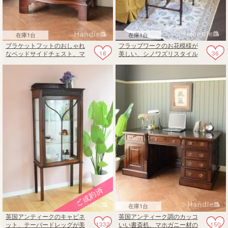
在庫1台
在庫1台
ブラケットフットのおしゃれ
フラップワークのお花模様が
18
36
なベッドサイドチェスト、マ
美しい、シノワズリスタイル
ホガニー材の木目が美しいア
のアンティークテーブル
ンティーク家具
在庫1台
英国アンティークのキャビネ
英国アンティーク調のカッコ
1332
150
ット、テーパードレッグが美
いい書斎机、マホガニー材の