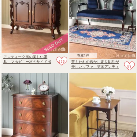
在庫1脚
アンティーク風の美しい家
535
背もたれの透かし彫り彫刻が
具、マホガニー材のサイドボ
59
美しいソファ、英国アンティ
ード
ークの長椅子セティ