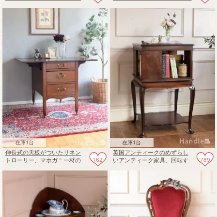
材のガラスキャビネット
い方が楽しめるモンクスベン
チ
在庫1台
在庫1台
伸長式の天板がついたリネン
英国アンティークのめずらし
162
789
トローリー、マホガニー材の
いアンティーク家具、回転す
英国アンティークのチェスト
るリボルビングブックケース
テーブル