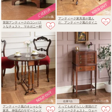
アンティーク家具屋が選ん
273
英国アンティークのコンパク
だ、アンティーク風のダイニ
93
トなチェスト、マホガニー材
ングテーブル
の美しいソファサイドチェス
ト
在庫1台
アンティーク風のオシャレな
とってもめずらしい英国のア
249
65
家具、伸張式のサザーランド
ンティークチェスト、ウォー