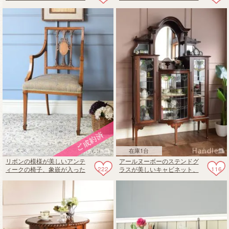
トールボーイ
ドチェスト
在庫1台
リボンの模様が美しいアンテ
アールヌーボーのステンドグ
222
116
ィークの椅子、象嵌が入った
ラスが美しいキャビネット、
マホガニー材のアームチェア
マホガニー材のアンティーク
パーラーキャビネット