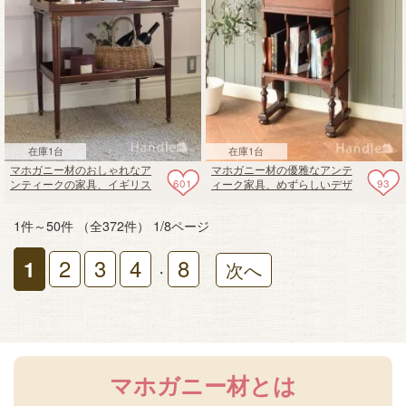
在庫1台
在庫1台
マホガニー材のおしゃれなア
マホガニー材の優雅なアンテ
601
93
ンティークの家具、イギリス
ィーク家具、めずらしいデザ
で見つけた伸長式のサイドテ
インのミュージックキャビネ
ーブル
ット
1件～50件 （全372件） 1/8ページ
2
3
4
8
1
次へ
・
マホガニー材とは