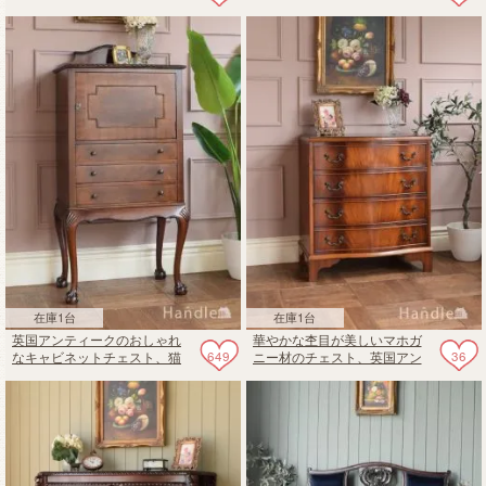
テーブル
カー＆ホールのカトラリーキ
ャビネット
在庫1台
在庫1台
英国アンティークのおしゃれ
華やかな杢目が美しいマホガ
649
36
なキャビネットチェスト、猫
ニー材のチェスト、英国アン
足が美しいミュージックキャ
ティークのチェストオブドロ
ビネット
ワー