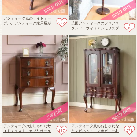
アンティーク風のサイドテー
272
英国アンティークのフロアス
ブル、アンティーク家具屋が
49
タンド、ウィリアムモリスブ
選んだトレイ付きテーブル
レアラビットの照明（B22シャ
ンデリア球付）
アンティークのおしゃれなサ
アンティーク風のおしゃれな
137
273
イドチェスト、カブリオール
キャビネット、マホガニー材
レッグが美しいクラシックチ
のコレクションボード