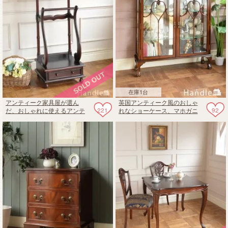
在庫1台
アンティーク家具屋が選ん
英国アンティーク風のおしゃ
221
92
だ、おしゃれに使えるアンテ
れなショーケース、マホガニ
ィーク風のコートハンガー
ー材のコレクションボード