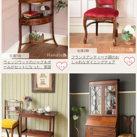
在庫2脚
在庫1台
フランスアンティーク調のお
192
ウェッジウッドのジャグ＆ボ
しゃれなダイニングチェア
114
ールがセットになった、英国
アンティークのウォッシュス
タンド