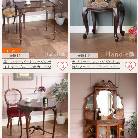
NEW!
在庫1台
在庫1脚
美しいテーパードレッグのサ
カブリオールレッグがおしゃ
12
66
イドテーブル、マホガニー材
れなスツール、アンティーク
のおしゃれなオケージョナル
風の猫足の椅子
テーブル