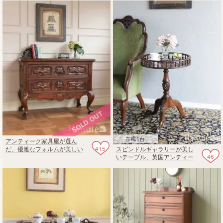
ェスト
在庫1台
アンティーク家具屋が選ん
415
スピンドルギャラリーが美し
だ、優雅なフォルムが美しい
46
いテーブル、英国アンティー
アンティーク風のワイドチェ
クのサイドテーブル
スト