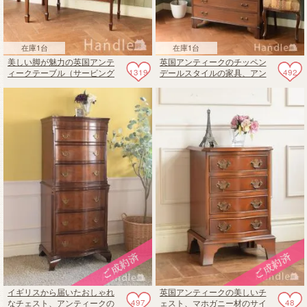
在庫1台
在庫1台
美しい脚が魅力の英国アンテ
英国アンティークのチッペン
1319
492
ィークテーブル（サービング
デールスタイルの家具、アン
テーブル）
ティークのシノワズリビュー
ローブックケース
イギリスから届いたおしゃれ
英国アンティークの美しいチ
497
48
なチェスト、アンティークの
ェスト、マホガニー材のサイ