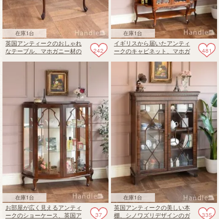
在庫1台
在庫1台
英国アンティークのおしゃれ
イギリスから届いたアンティ
242
481
なテーブル、マホガニー材の
ークのキャビネット、マホガ
美しいティーテーブル
ニー材のパーラーキャビネッ
ト
在庫1台
在庫1台
お部屋が広く見えるアンティ
英国アンティークの美しい本
37
335
ークのショーケース、英国ア
棚、シノワズリデザインのガ