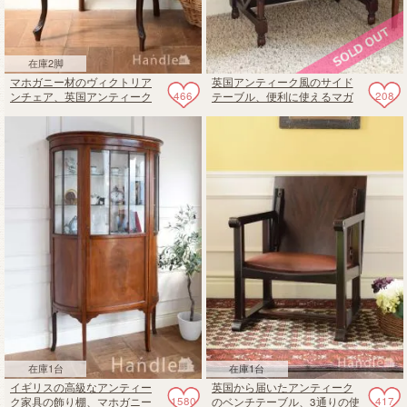
在庫2脚
マホガニー材のヴィクトリア
英国アンティーク風のサイド
466
208
ンチェア、英国アンティーク
テーブル、便利に使えるマガ
の美しいサロンチェア
ジンラックラックテーブル
在庫1台
在庫1台
イギリスの高級なアンティー
英国から届いたアンティーク
1580
417
ク家具の飾り棚、マホガニー
のベンチテーブル、3通りの使