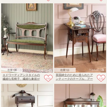
ンティークのミラー付きキャ
ラス扉のキャビネット
ビネット
在庫1脚
在庫1台
エドワーディアンスタイルの
英国紳士のために造られたア
103
122
繊細な長椅子、繊細な象嵌が
ンティークのテーブル、アー
奏でる休息の特別席セティ
ルデコ様式のシガレットテー
ブル