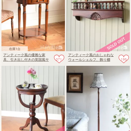
在庫1台
アンティーク風の優雅な家
アンティーク風のおしゃれな
371
195
具、引き出し付きの英国風サ
ウォールシェルフ、飾り棚
イドテーブル