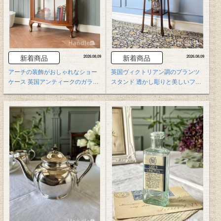
新着商品
新着商品
2026.08.09
2026.08.09
アーチの装飾がおしゃれなショー
英国ヴィクトリアン調のプランツ
ケース 英国アンティークのガラス
スタンド 透かし彫りと美しいフォ
キャビネット
ルムの花台