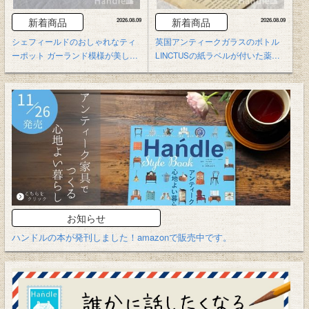
新着商品
新着商品
2026.08.09
2026.08.09
シェフィールドのおしゃれなティ
英国アンティークガラスのボトル
ーポット ガーランド模様が美しい
LINCTUSの紙ラベルが付いた薬ビ
英国アンティークの器
ン
お知らせ
ハンドルの本が発刊しました！amazonで販売中です。