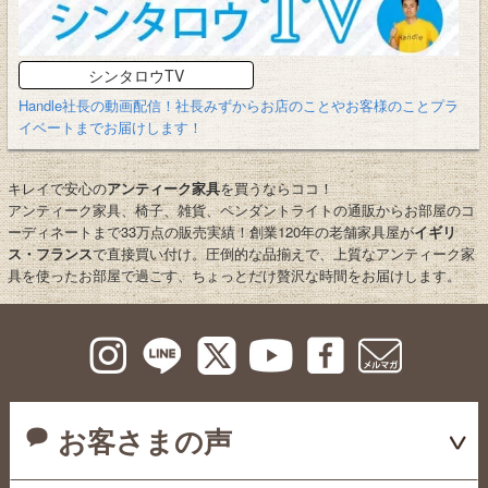
シンタロウTV
Handle社長の動画配信！社長みずからお店のことやお客様のことプラ
イベートまでお届けします！
キレイで安心の
アンティーク家具
を買うならココ！
アンティーク家具、椅子、雑貨、ペンダントライトの通販からお部屋のコ
ーディネートまで33万点の販売実績！創業120年の老舗家具屋が
イギリ
ス・フランス
で直接買い付け。圧倒的な品揃えで、上質なアンティーク家
具を使ったお部屋で過ごす、ちょっとだけ贅沢な時間をお届けします。
お客さまの声