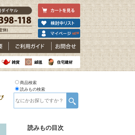
雑貨
絨毯
住宅建材
商品検索
読みもの検索
び
読みもの目次