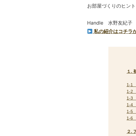
お部屋づくりのヒント
Handle 水野友紀子
私の紹介はコチラ
１.
1-
1-
1-
1-
1-
1-
２.