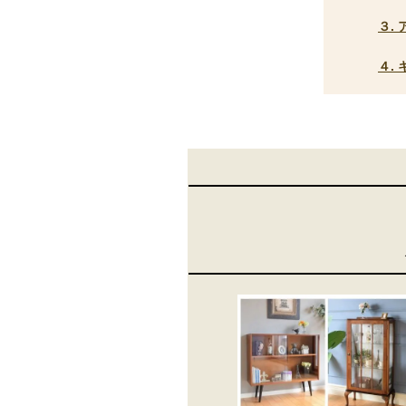
３.
４.