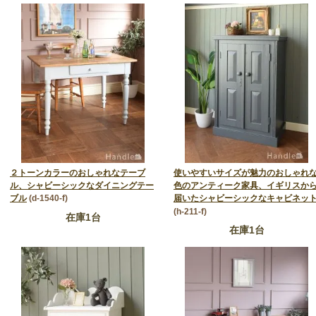
２トーンカラーのおしゃれなテーブ
使いやすいサイズが魅力のおしゃれ
ル、シャビーシックなダイニングテー
色のアンティーク家具、イギリスか
ブル
(d-1540-f)
届いたシャビーシックなキャビネッ
(h-211-f)
在庫1台
在庫1台