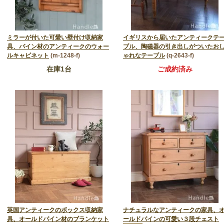
ミラーが付いた可愛い壁付け収納家
イギリスから届いたアンティークテ
具、パイン材のアンティークのウォー
ブル、陶磁器の引き出しがついたお
ルキャビネット
(m-1248-f)
ゃれなテーブル
(q-2643-f)
在庫1台
ご成約済み
英国アンティークのボックス収納家
ナチュラルなアンティークの家具、
具、オールドパイン材のブランケット
ールドパインの可愛い３段チェスト