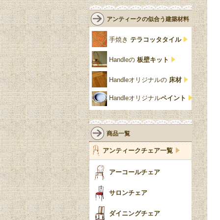
白・ホワイト
ローズウッド材
ロイドルーム
シノワズリ
ルネット
花台
アンティークの似合う建築材料
クリア・透明
サテンウッド材
コントワールドファミー
シャビーシック
アカンサス
ユ
手焼き
テラコッタタイル
仏壇おしゃれ
黒・ブラック
ビーチ材
クイーンアン様式
パイクラスト
ジェニファーテイラー
Handleの
板壁キット
靴箱収納
トーラ材
エドワーディアン
アーチ
チェスターフィールド
Handleオリジナルの
床材
スリッパ収納
チッペンデール様式
ハスク
リリパットレーン
Handleオリジナル
ペイント
おしゃれな傘立て
ミッドセンチュリー
脚のモチーフ一覧
アングルポイズ
壁掛け家具
アールヌーボー
ターニングレッグ
ウォーカー＆ホール
商品一覧
パーテーション・間
アールデコ
バルボスレッグ
アンティークチェア一覧
仕切り
ヴィクトリアン
ボビンターニング
ガーデンファニチャ
アーコールチェア
ー
ツイスト
サロンチェア
食器おしゃれ
テーパードレッグ
ダイニングチェア