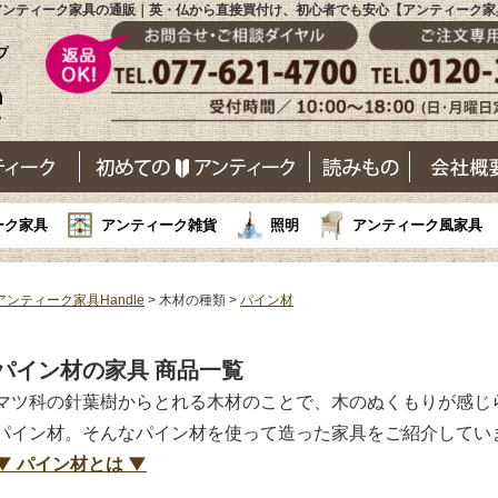
アンティーク家具の通販｜英・仏から直接買付け、初心者でも安心【アンティーク家
ーク家具
アンティーク雑貨
照明
アンティーク風家具
アンティーク家具Handle
> 木材の種類 >
パイン材
パイン材の家具 商品一覧
マツ科の針葉樹からとれる木材のことで、木のぬくもりが感じ
パイン材。そんなパイン材を使って造った家具をご紹介してい
▼ パイン材とは ▼