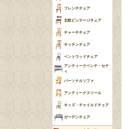
おしゃれラグ
フレンチカブリオール
フレンチチェア
ごみ箱
カブリオールレッグ
北欧ビンテージチェア
収納箱
パッドフット
チャーチチェア
クロウ＆ボール
クッション
キッチンチェア
ブラケットフィート
おしゃれなカーテン
ベントウッドチェア
バンフット
マルチクロス・カバ
アンティークベンチ・セテ
ー
ィ
トライポッド
ミラー
パーソナルソファ
バラスター
花瓶おしゃれ
アンティークスツール
陶磁器の模様一覧
陶器の人形
キッズ・チャイルドチェア
イマリ（IMARI）
ブルー＆ホワイト
キャンドルホルダー
ガーデンチェア
ブルーウィローパターン