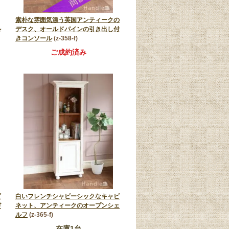
素朴な雰囲気漂う英国アンティークの
ル
デスク、オールドパインの引き出し付
きコンソール
(z-358-f)
ご成約済み
ビ
白いフレンチシャビーシックなキャビ
ガ
ネット、アンティークのオープンシェ
ルフ
(z-365-f)
在庫1台