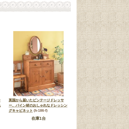
ー
英国から届いたビンテージドレッサ
色
ー、パイン材のおしゃれなドレッシン
グキャビネット
(h-186-f)
在庫1台