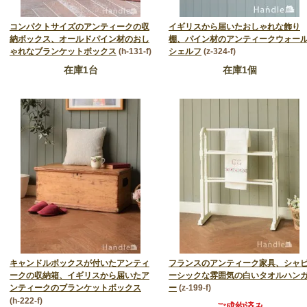
コンパクトサイズのアンティークの収
イギリスから届いたおしゃれな飾り
納ボックス、オールドパイン材のおし
棚、パイン材のアンティークウォー
ゃれなブランケットボックス
(h-131-f)
シェルフ
(z-324-f)
在庫1台
在庫1個
キャンドルボックスが付いたアンティ
フランスのアンティーク家具、シャ
ークの収納箱、イギリスから届いたア
ーシックな雰囲気の白いタオルハン
ンティークのブランケットボックス
ー
(z-199-f)
(h-222-f)
ご成約済み