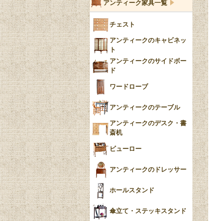
アンティーク家具一覧
フローブルー（Flow
チェスト
Blue）
アンティークのキャビネッ
YUAN
ト
アンティークのサイドボー
チンツ
ド
クリノリン
ワードローブ
アンティークのテーブル
アンティークのデスク・書
斎机
ビューロー
アンティークのドレッサー
ホールスタンド
傘立て・ステッキスタンド