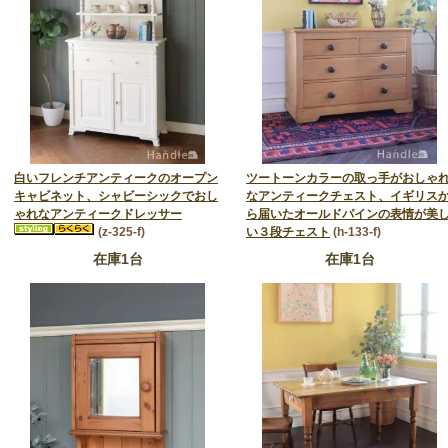
白いフレンチアンティークのオープン
ツートーンカラーの取っ手がおしゃ
キャビネット、シャビーシックでおし
なアンティークチェスト、イギリス
ゃれなアンティークドレッサー
ら届いたオールドパインの表情が美
(z-325-f)
い３段チェスト
(h-133-f)
在庫1台
在庫1台