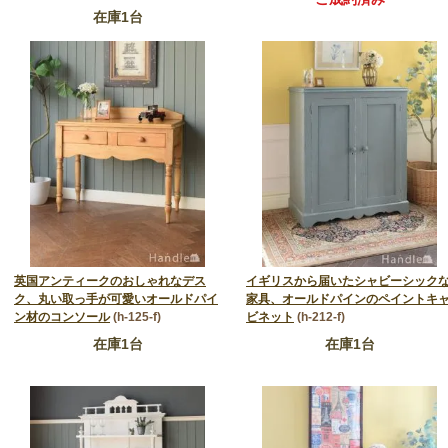
在庫1台
英国アンティークのおしゃれなデス
イギリスから届いたシャビーシック
ク、丸い取っ手が可愛いオールドパイ
家具、オールドパインのペイントキ
ン材のコンソール
(h-125-f)
ビネット
(h-212-f)
在庫1台
在庫1台