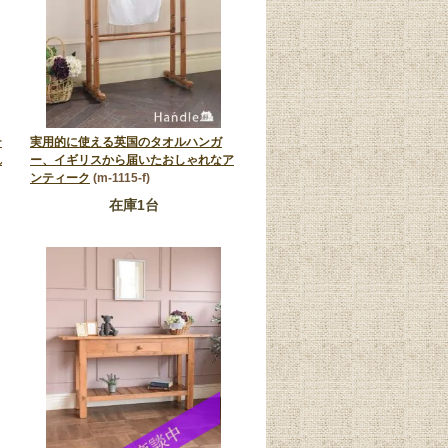
テ
実用的に使える英国のタオルハンガ
れ
ー、イギリスから届いたおしゃれなア
ンティーク
(m-1115-f)
在庫1台