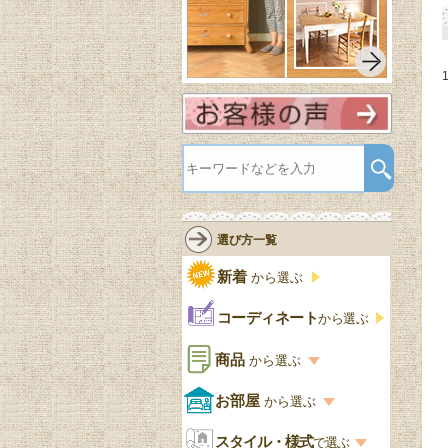
選び方一覧
新着
から選ぶ
コーディネート
から選ぶ
商品
から選ぶ
商品一覧を見る
お部屋
から選ぶ
お部屋から選ぶ一覧
スタイル・様式
収納家具
で選ぶ