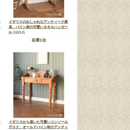
ー
イギリスのおしゃれなアンティーク家
し
具、パイン材の可愛いタオルハンガー
(k-3103-f)
在庫1台
オ
イギリスから届いた可愛いコンソール
デスク、オールドパイン材のアンティ