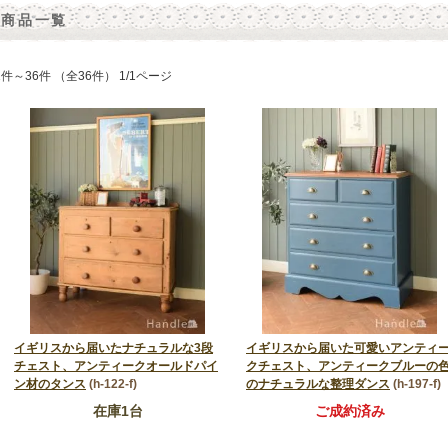
商品一覧
1件～36件 （全36件） 1/1ページ
イギリスから届いたナチュラルな3段
イギリスから届いた可愛いアンティ
チェスト、アンティークオールドパイ
クチェスト、アンティークブルーの
ン材のタンス
(h-122-f)
のナチュラルな整理ダンス
(h-197-f)
在庫1台
ご成約済み