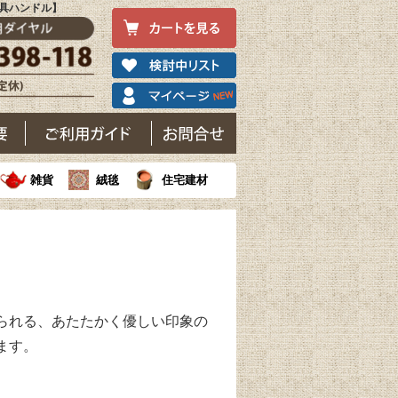
具ハンドル】
雑貨
絨毯
住宅建材
られる、あたたかく優しい印象の
ます。