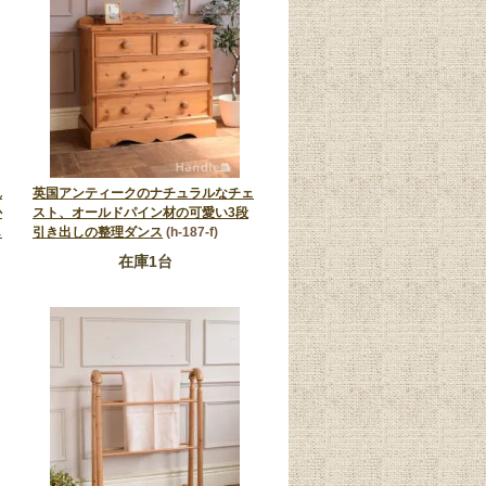
れ
英国アンティークのナチュラルなチェ
か
スト、オールドパイン材の可愛い3段
し
引き出しの整理ダンス
(h-187-f)
在庫1台