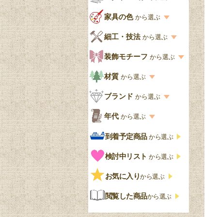
リビング
スタイル一覧
家具の色
から選ぶ
書棚
キッチン・ダイニング
英国アンティーク
家具の色一覧
細工・技法
から選ぶ
デスクおしゃれ
寝室
英国クラシック
カスタード色
細工・技法の一覧
装飾モチーフ
から選ぶ
食器棚おしゃれ
書斎
北欧ビンテージ
アップルパイ色
象嵌・マーケットリー
模様の一覧
材質
から選ぶ
木製ワゴン
和室
フレンチエレガント
カラメルソース色
寄木・パーケットリー
ペディメント
材質の一覧
ブランド
から選ぶ
テーブルおしゃれ
玄関・ガーデン
ナチュラルカントリー
チョコレート色
浮き彫り（レリーフ）
コーニス
オーク材
ブランド一覧
年代
から選ぶ
おしゃれな椅子・チ
様式一覧
オリーブ色
透かし彫り
アプライドモールディン
マホガニー
ェア
Handleオリジナル
年代別の一覧
到着予定商品
から選ぶ
グ
ゴシック・チューダー様
ペイント、カラー
プチポワン
ウォールナット材
洋服タンス
ウィリアムモリス
アンティーク
式
検討中リスト
から選ぶ
ストラップワーク
赤
バーボラ細工
チーク材
アーコール
ビンテージ
チェストおしゃれ
エリザベス様式
お気に入り
雷文
から選ぶ
青
パイン材
G-PLAN
アンティーク調
ジャコビアン
クローゼット
ビーディング
閲覧した商品
から選ぶ
緑
エルム材
NATHAN
ロココ様式
リネンフォールド
鏡台