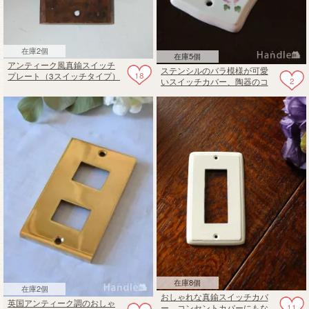
在庫2個
在庫5個
アンティーク風真鍮スイッチ
ステンシルのバラ模様が可愛
18
プレート（3スイッチタイプ）
2
いスイッチカバー、陶器のコ
電気スイッチ
ンセントプレート
在庫8個
在庫2個
おしゃれな真鍮スイッチカバ
英国アンティーク調のおしゃ
11
ー、コンセントカバーにもな