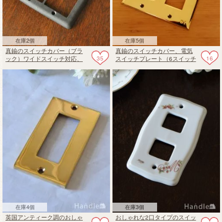
在庫2個
在庫5個
真鍮のスイッチカバー（ブラ
真鍮のスイッチカバー、電気
35
16
ック）ワイドスイッチ対応、
スイッチプレート（6スイッチ
おしゃれなスイッチプレート
タイプ）
在庫4個
在庫3個
英国アンティーク調のおしゃ
おしゃれな2口タイプのスイッ