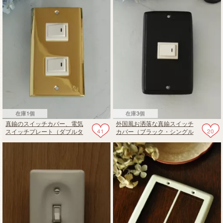
在庫1個
在庫3個
真鍮のスイッチカバー、電気
外国風お洒落な真鍮スイッチ
41
20
スイッチプレート（ダブルタ
カバー（ブラック・シングル
イプ）
タイプ）