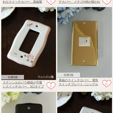
3
1
れなスイッチカバー、真鍮製
チカバー、イチゴ✕Mが描かれ
のコンセントプレート（3スイ
た可愛い陶器のコンセントプ
ッチタイプ）
レート
在庫2個
在庫6個
真鍮のスイッチカバー、電気
ステンシルのバラ模様が可愛
31
スイッチプレート（シングル
2
いスイッチカバー、3口タイプ
タイプ）
の陶器のコンセントプレート