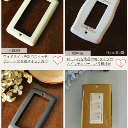
在庫3個
在庫5個
ワイドスイッチ対応スイッチ
おしゃれな陶器の3口タイプの
58
プレートの真鍮スイッチカバ
3
スイッチカバー、バラ模様が
ー（ホワイト）
ステンシルで描かれたコンセ
ントプレート