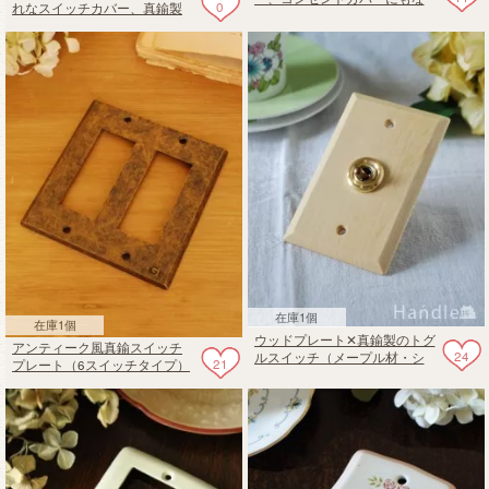
0
れなスイッチカバー、真鍮製
る（ホワイト・3スイッチタイ
のコンセントプレート（ダブ
プ）
ルタイプ）
在庫1個
在庫1個
ウッドプレート✕真鍮製のトグ
アンティーク風真鍮スイッチ
24
ルスイッチ（メープル材・シ
21
プレート（6スイッチタイプ）
ングルスイッチ）