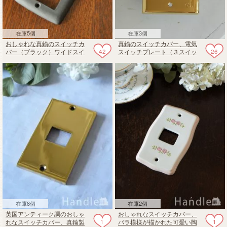
在庫5個
在庫3個
おしゃれな真鍮のスイッチカ
真鍮のスイッチカバー、電気
42
26
バー（ブラック）ワイドスイ
スイッチプレート（３スイッ
ッチ対応スイッチプレート
チタイプ）
在庫8個
在庫2個
英国アンティーク調のおしゃ
おしゃれなスイッチカバー、
1
1
れなスイッチカバー、真鍮製
バラ模様が描かれた可愛い陶