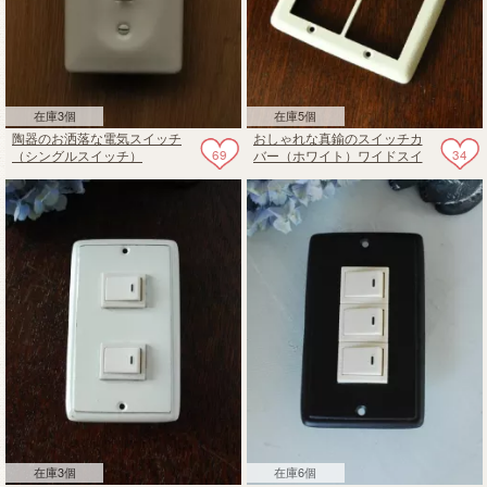
在庫3個
在庫5個
陶器のお洒落な電気スイッチ
おしゃれな真鍮のスイッチカ
69
34
（シングルスイッチ）
バー（ホワイト）ワイドスイ
ッチ対応スイッチプレート
在庫3個
在庫6個