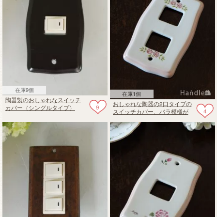
在庫9個
在庫1個
陶器製のおしゃれなスイッチ
おしゃれな陶器の2口タイプの
9
カバー（シングルタイプ）
4
スイッチカバー、バラ模様が
ステンシルで描かれたコンセ
ントプレート