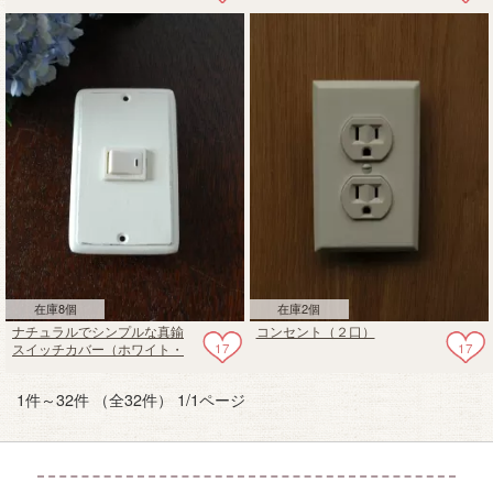
のコンセントプレート（シン
器のコンセントプレート（シ
グルタイプ）
ングルタイプ）
在庫8個
在庫2個
ナチュラルでシンプルな真鍮
コンセント（２口）
17
17
スイッチカバー（ホワイト・
シングルタイプ）
1件～32件 （全32件） 1/1ページ