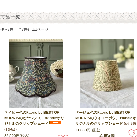
商品一覧
1件～7件 （全7件） 1/1ページ
ネイビー色のFabric by BEST OF
ベージュ色のFabric by BEST OF
MORRISのヒヤシンス、Handleオリ
MORRISのウィローボウ、 Handleオ
ジナルのクリップシェード
リジナルのクリップシェード
(sd-56)
(sd-62)
11,000円(税込)
3
32,500円(税込)
在庫4個