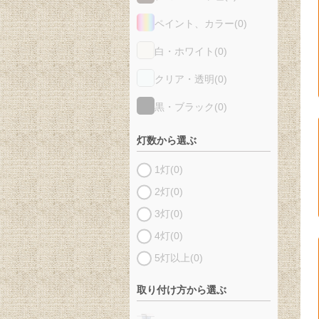
ペイント、カラー
(0)
白・ホワイト
(0)
クリア・透明
(0)
黒・ブラック
(0)
灯数から選ぶ
1灯
(0)
2灯
(0)
3灯
(0)
4灯
(0)
5灯以上
(0)
取り付け方から選ぶ