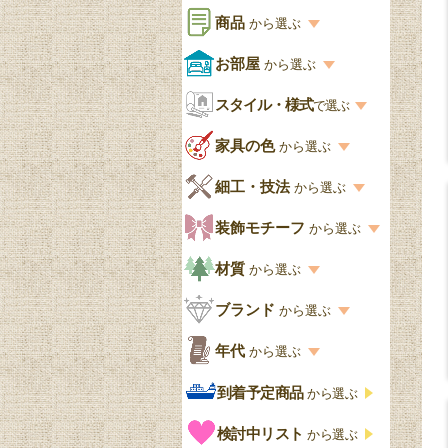
商品
から選ぶ
商品一覧を見る
お部屋
から選ぶ
お部屋から選ぶ一覧
スタイル・様式
収納家具
で選ぶ
リビング
スタイル一覧
家具の色
から選ぶ
書棚
キッチン・ダイニング
英国アンティーク
家具の色一覧
細工・技法
から選ぶ
デスクおしゃれ
寝室
英国クラシック
カスタード色
細工・技法の一覧
装飾モチーフ
から選ぶ
食器棚おしゃれ
書斎
北欧ビンテージ
アップルパイ色
象嵌・マーケットリー
模様の一覧
材質
から選ぶ
木製ワゴン
和室
フレンチエレガント
カラメルソース色
寄木・パーケットリー
ペディメント
材質の一覧
ブランド
から選ぶ
テーブルおしゃれ
玄関・ガーデン
ナチュラルカントリー
チョコレート色
浮き彫り（レリーフ）
コーニス
オーク材
ブランド一覧
年代
から選ぶ
おしゃれな椅子・チ
様式一覧
オリーブ色
透かし彫り
アプライドモールディン
マホガニー
ェア
Handleオリジナル
年代別の一覧
到着予定商品
から選ぶ
グ
ゴシック・チューダー様
ペイント、カラー
プチポワン
ウォールナット材
洋服タンス
ウィリアムモリス
アンティーク
式
検討中リスト
から選ぶ
ストラップワーク