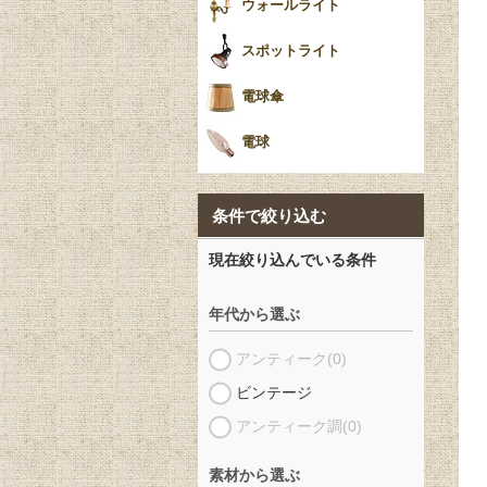
ウォールライト
スポットライト
電球傘
電球
条件で絞り込む
現在絞り込んでいる条件
年代から選ぶ
アンティーク
(0)
ビンテージ
アンティーク調
(0)
素材から選ぶ