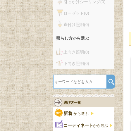
引っかけシーリング
(0)
ローゼット
(0)
直付け照明
(0)
照らし方から選ぶ
上向き照明
(0)
下向き照明
(0)
選び方一覧
新着
から選ぶ
コーディネート
から選ぶ