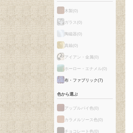
木製
(0)
ガラス
(0)
陶磁器
(0)
真鍮
(0)
アイアン・金属
(0)
ホーロー・エナメル
(0)
布・ファブリック
(7)
色から選ぶ
アップルパイ色
(0)
カラメルソース色
(0)
チョコレート色
(0)