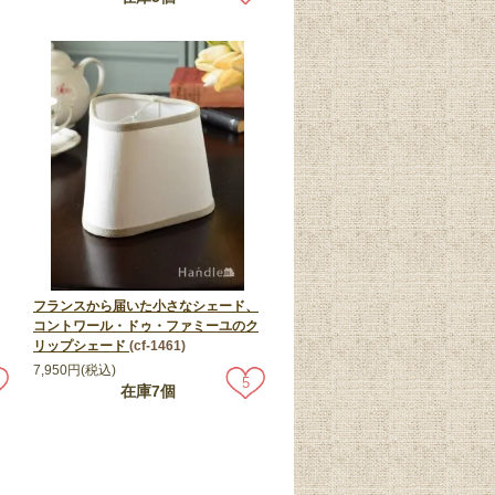
フランスから届いた小さなシェード、
コントワール・ドゥ・ファミーユのク
リップシェード
(cf-1461)
7,950円(税込)
5
在庫7個