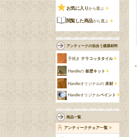
赤
バーボラ細工
チーク材
アーコール
ビンテージ
チェストおしゃれ
エリザベス様式
お気に入り
雷文
から選ぶ
青
パイン材
G-PLAN
アンティーク調
ジャコビアン
クローゼット
ビーディング
閲覧した商品
から選ぶ
緑
エルム材
NATHAN
ロココ様式
リネンフォールド
鏡台
白・ホワイト
ローズウッド材
ロイドルーム
シノワズリ
ルネット
花台
アンティークの似合う建築材料
クリア・透明
サテンウッド材
コントワールドファミー
シャビーシック
アカンサス
ユ
手焼き
テラコッタタイル
仏壇おしゃれ
黒・ブラック
ビーチ材
クイーンアン様式
パイクラスト
ジェニファーテイラー
Handleの
板壁キット
靴箱収納
トーラ材
エドワーディアン
アーチ
チェスターフィールド
Handleオリジナルの
床材
スリッパ収納
チッペンデール様式
ハスク
リリパットレーン
Handleオリジナル
ペイント
おしゃれな傘立て
ミッドセンチュリー
脚のモチーフ一覧
アングルポイズ
壁掛け家具
アールヌーボー
ターニングレッグ
ウォーカー＆ホール
商品一覧
パーテーション・間
アールデコ
バルボスレッグ
アンティークチェア一覧
仕切り