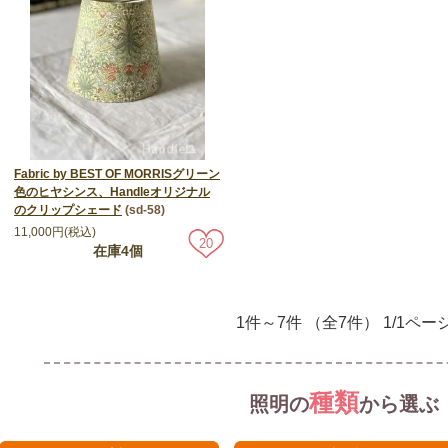
Fabric by BEST OF MORRISグリーン
色のヒヤシンス、Handleオリジナル
のクリップシェード
(sd-58)
11,000円(税込)
20
在庫4個
1件～7件 （全7件） 1/1ペー
種類
照明の
から選ぶ