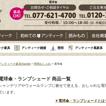
電球傘
ーク家具
アンティーク雑貨
照明
アンティーク風家具
アンティーク家具Handle
>
照明おしゃれ
> 電球傘
電球傘・ランプシェード 商品一覧
シャンデリアやウォールランプに被せて使える、おしゃれな電
ています。
▼電球傘・ランプシェードとは