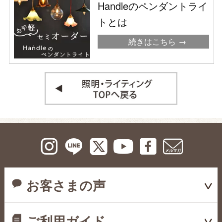
Handleのペンダントライ
トとは
続きはこちら
お客さまの声
ご利用ガイド