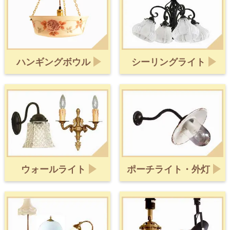
ハンギングボウル
シーリングライト
ウォールライト
ポーチライト・外灯