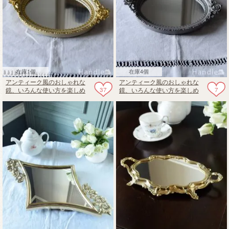
在庫1個
在庫4個
アンティーク風のおしゃれな
アンティーク風のおしゃれな
37
7
鏡、いろんな使い方を楽しめ
鏡、いろんな使い方を楽しめ
る薔薇モチーフ付きミラート
る薔薇モチーフ付きミラート
レイ（オーバル・Milkte）
レイ（オーバル・Earlgrey）