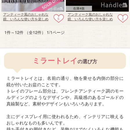
在庫4個
アンティーク風のおしゃれな
アンティーク風のおしゃれな
5
2
鏡、いろんな使い方を楽しめ
鏡、いろんな使い方を楽しめ
るミラートレイ（アーチ・
るミラートレイ
Night Silver）
1件～12件 （全12件） 1/1ページ
ミラートレイ
の選び方
ミラートレイとは、名前の通り、物を乗せる内側の部分に
鏡が付いたお盆のことです。
トレイのフレーム部分は、フレンチアンティーク調のモー
ルディングのようなデザインや、高級感のあるゴールドの
真鍮製など、素材やデザインもいろいろあります。
主にディスプレイ用に使われるため、インテリアに映える
おしゃれなものも多いんです。
持ち手付きや脚付きなど、装飾だけでなくいろんな機能も