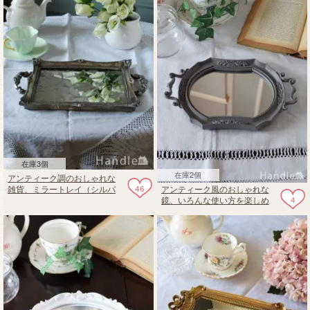
在庫3個
在庫2個
アンティーク調のおしゃれな
46
アンティーク風のおしゃれな
雑貨、ミラートレイ（シルバ
4
鏡、いろんな使い方を楽しめ
ー）
るミラートレイ（アーチ・
Earlgrey）