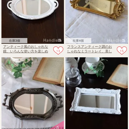
在庫3個
在庫4個
アンティーク風のおしゃれな
フランスアンティーク調のお
13
15
鏡、いろんな使い方を楽しめ
しゃれなミラートレイ、美し
るミラートレイ（オーバル・
い装飾のアクセサリートレイ
Snow）