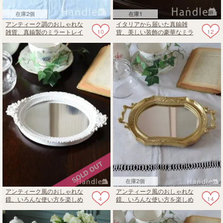
在庫2個
在庫1
アンティーク調のおしゃれな
イタリアから届いた真鍮雑
10
12
雑貨、真鍮製のミラートレイ
貨、美しい装飾の豪華なミラ
ートレイ
在庫2個
アンティーク風のおしゃれな
アンティーク風のおしゃれな
4
14
鏡、いろんな使い方を楽しめ
鏡、いろんな使い方を楽しめ
る薔薇モチーフ付きミラート
るミラートレイ（アーチ ・
レイ（オーバル・Snow）
Champagne）