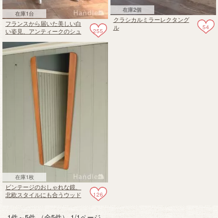
在庫2個
在庫1台
クラシカルミラーレクタング
フランスから届いた美しい白
54
ル
255
い姿見、アンティークのシュ
バルミラー
在庫1枚
ビンテージのおしゃれな鏡、
126
北欧スタイルにも合うウッド
フレームのウォールミラー
1件～5件 （全5件） 1/1ページ