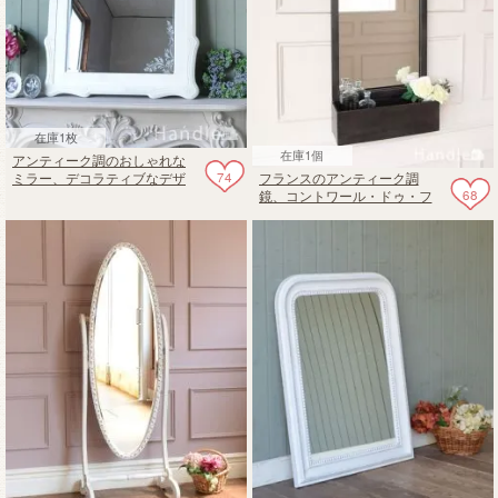
在庫1枚
在庫1個
アンティーク調のおしゃれな
74
フランスのアンティーク調
ミラー、デコラティブなデザ
68
鏡、コントワール・ドゥ・フ
インの壁掛け鏡
ァミーユのアイアン製の壁掛
けミラー