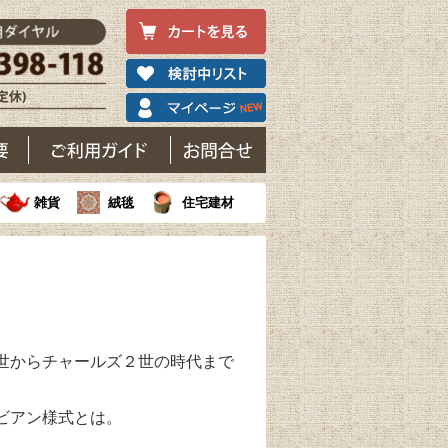
雑貨
絨毯
住宅建材
世からチャールズ２世の時代まで
ビアン様式とは。