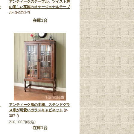
アンティークのテーブル、ツイスト脚
ー
の美しい英国のオケージョナルテーブ
ル
(q-2251-f)
在庫1台
、
アンティーク風の本棚、ステンドグラ
ス扉が可愛いガラスキャビネット
(y-
387-f)
210,100円(税込)
在庫1台