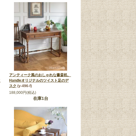
アンティーク風のおしゃれな書斎机、
タ
Handleオリジナルのツイスト足のデ
スク
(y-496-f)
188,000円(税込)
在庫1台