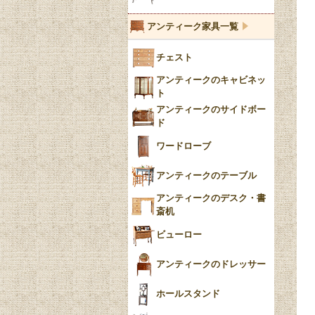
ブルーウィローパターン
アンティーク家具一覧
フローブルー（Flow
チェスト
Blue）
アンティークのキャビネッ
YUAN
ト
アンティークのサイドボー
チンツ
ド
クリノリン
ワードローブ
アンティークのテーブル
アンティークのデスク・書
斎机
ビューロー
アンティークのドレッサー
ホールスタンド