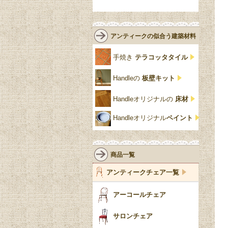
緑
エルム材
NATHAN
ロココ様式
リネンフォールド
鏡台
白・ホワイト
ローズウッド材
ロイドルーム
シノワズリ
ルネット
花台
アンティークの似合う建築材料
クリア・透明
サテンウッド材
コントワールドファミー
シャビーシック
アカンサス
ユ
手焼き
テラコッタタイル
仏壇おしゃれ
黒・ブラック
ビーチ材
クイーンアン様式
パイクラスト
ジェニファーテイラー
Handleの
板壁キット
靴箱収納
トーラ材
エドワーディアン
アーチ
チェスターフィールド
Handleオリジナルの
床材
スリッパ収納
チッペンデール様式
ハスク
リリパットレーン
Handleオリジナル
ペイント
おしゃれな傘立て
ミッドセンチュリー
脚のモチーフ一覧
アングルポイズ
壁掛け家具
アールヌーボー
ターニングレッグ
ウォーカー＆ホール
商品一覧
パーテーション・間
アールデコ
バルボスレッグ
アンティークチェア一覧
仕切り
ヴィクトリアン
ボビンターニング
ガーデンファニチャ
アーコールチェア
ー
ツイスト
サロンチェア
食器おしゃれ