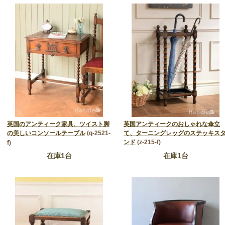
英国のアンティーク家具、ツイスト脚
英国アンティークのおしゃれな傘立
の美しいコンソールテーブル
(q-2521-
て、ターニングレッグのステッキス
ンド
(z-215-f)
f)
在庫1台
在庫1台