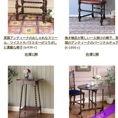
英国アンティークのおしゃれなスツー
挽き物足が美しい一人掛けの椅子、
ル、ツイスト✕バラスターがコラボし
国のアンティークのパーソナルチェ
た素敵な椅子
(q-636-c)
(k-1950-c)
在庫1脚
在庫1脚