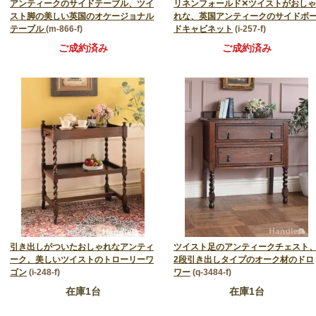
アンティークのサイドテーブル、ツイ
リネンフォールド✕ツイストがおしゃ
スト脚の美しい英国のオケージョナル
れな、英国アンティークのサイドボ
テーブル
(m-866-f)
ドキャビネット
(i-257-f)
ご成約済み
ご成約済み
引き出しがついたおしゃれなアンティ
ツイスト足のアンティークチェスト
ーク、美しいツイストのトローリーワ
2段引き出しタイプのオーク材のドロ
ゴン
(i-248-f)
ワー
(q-3484-f)
在庫1台
在庫1台