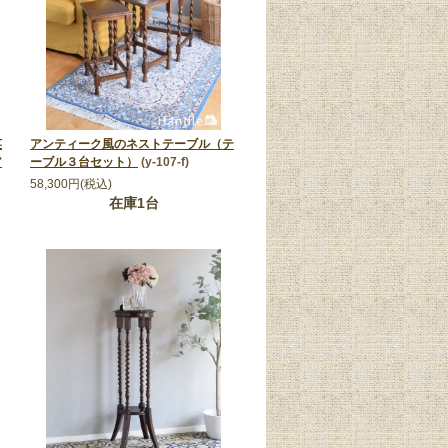
英
アンティーク風のネストテーブル（テ
ア
ーブル３台セット）
(y-107-f)
58,300円(税込)
在庫1台