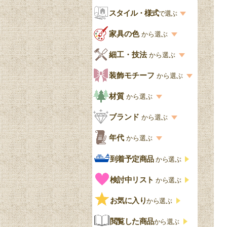
お部屋から選ぶ一覧
スタイル・様式
収納家具
で選ぶ
リビング
スタイル一覧
家具の色
から選ぶ
書棚
キッチン・ダイニング
英国アンティーク
家具の色一覧
細工・技法
から選ぶ
デスクおしゃれ
寝室
英国クラシック
カスタード色
細工・技法の一覧
装飾モチーフ
から選ぶ
食器棚おしゃれ
書斎
北欧ビンテージ
アップルパイ色
象嵌・マーケットリー
模様の一覧
材質
から選ぶ
木製ワゴン
和室
フレンチエレガント
カラメルソース色
寄木・パーケットリー
ペディメント
材質の一覧
ブランド
から選ぶ
テーブルおしゃれ
玄関・ガーデン
ナチュラルカントリー
チョコレート色
浮き彫り（レリーフ）
コーニス
オーク材
ブランド一覧
年代
から選ぶ
おしゃれな椅子・チ
様式一覧
オリーブ色
透かし彫り
アプライドモールディン
マホガニー
ェア
Handleオリジナル
年代別の一覧
到着予定商品
から選ぶ
グ
ゴシック・チューダー様
ペイント、カラー
プチポワン
ウォールナット材
洋服タンス
ウィリアムモリス
アンティーク
式
検討中リスト
から選ぶ
ストラップワーク
赤
バーボラ細工
チーク材
アーコール
ビンテージ
チェストおしゃれ
エリザベス様式
お気に入り
雷文
から選ぶ
青
パイン材
G-PLAN
アンティーク調
ジャコビアン
クローゼット
ビーディング
閲覧した商品
から選ぶ