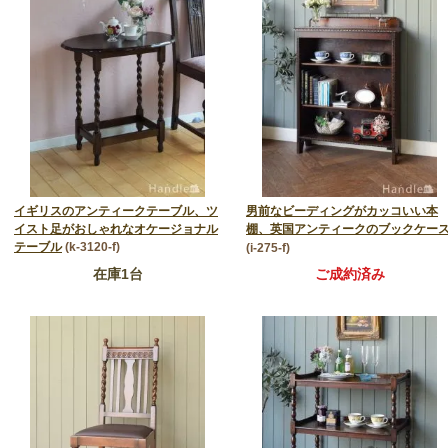
イギリスのアンティークテーブル、ツ
男前なビーディングがカッコいい本
イスト足がおしゃれなオケージョナル
棚、英国アンティークのブックケー
テーブル
(k-3120-f)
(i-275-f)
在庫1台
ご成約済み