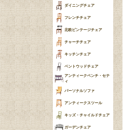
テーパードレッグ
ダイニングチェア
おしゃれラグ
フレンチカブリオール
フレンチチェア
ごみ箱
カブリオールレッグ
北欧ビンテージチェア
収納箱
パッドフット
チャーチチェア
クロウ＆ボール
クッション
キッチンチェア
ブラケットフィート
おしゃれなカーテン
ベントウッドチェア
バンフット
マルチクロス・カバ
アンティークベンチ・セテ
ー
ィ
トライポッド
ミラー
パーソナルソファ
バラスター
花瓶おしゃれ
アンティークスツール
陶磁器の模様一覧
陶器の人形
キッズ・チャイルドチェア
イマリ（IMARI）
ブルー＆ホワイト
キャンドルホルダー
ガーデンチェア