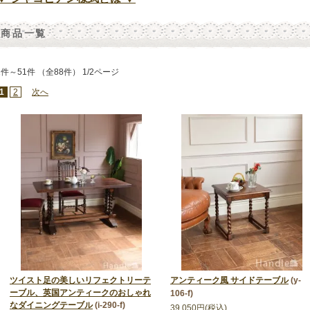
商品一覧
1件～51件 （全88件） 1/2ページ
1
2
次へ
ツイスト足の美しいリフェクトリーテ
アンティーク風 サイドテーブル
(y-
ーブル、英国アンティークのおしゃれ
106-f)
なダイニングテーブル
(i-290-f)
39,050円(税込)