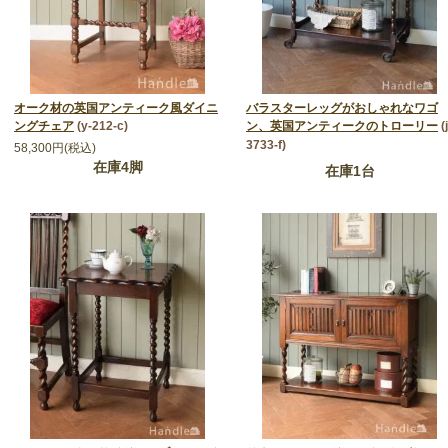
オーク材の英国アンティーク風ダイニ
バラスターレッグがおしゃれなワゴ
ングチェア
(y-212-c)
ン、英国アンティークのトローリー
(
3733-f)
58,300円(税込)
在庫4脚
在庫1台