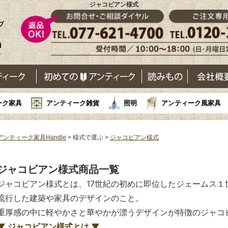
ジャコビアン様式
ーク家具
アンティーク雑貨
照明
アンティーク風家具
アンティーク家具Handle
> 様式で選ぶ >
ジャコビアン様式
ジャコビアン様式商品一覧
ジャコビアン様式とは、17世紀の初めに即位したジェームス１
流行した建築や家具のデザインのこと。
重厚感の中に軽やかさと華やかが漂うデザインが特徴のジャコ
▼ ジャコビアン様式とは ▼