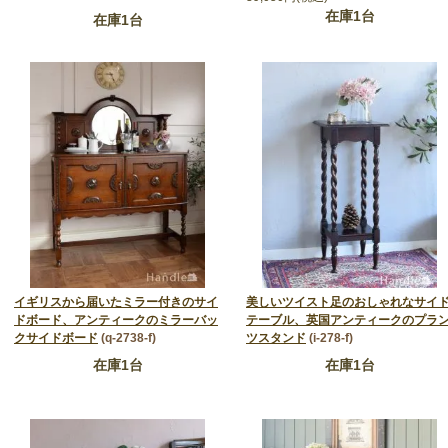
在庫1台
在庫1台
イギリスから届いたミラー付きのサイ
美しいツイスト足のおしゃれなサイ
ドボード、アンティークのミラーバッ
テーブル、英国アンティークのプラ
クサイドボード
(q-2738-f)
ツスタンド
(i-278-f)
在庫1台
在庫1台