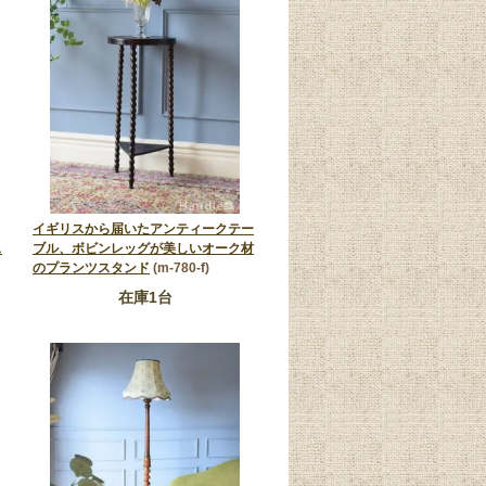
イギリスから届いたアンティークテー
ス
ブル、ボビンレッグが美しいオーク材
のプランツスタンド
(m-780-f)
在庫1台