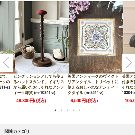
立て、
ピンクッションとしても使え
英国アンティークのヴィクト
英国ア
ークの
るハットスタンド、イギリス
リアンタイル、トリベットに
付き石
-211-z)
から届いたおしゃれなアンテ
使えるおしゃれなアンティー
ゃれな
ィーク雑貨
(m-10341-z)
クタイル
(m-8511-z)
10304-z
48,800円(税込)
6,500円(税込)
105
関連カテゴリ