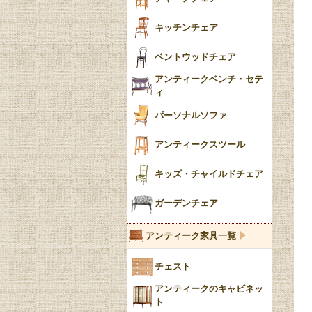
クロウ＆ボール
クッション
キッチンチェア
ブラケットフィート
おしゃれなカーテン
ベントウッドチェア
バンフット
マルチクロス・カバ
アンティークベンチ・セテ
ー
ィ
トライポッド
ミラー
パーソナルソファ
バラスター
花瓶おしゃれ
アンティークスツール
陶磁器の模様一覧
陶器の人形
キッズ・チャイルドチェア
イマリ（IMARI）
ブルー＆ホワイト
キャンドルホルダー
ガーデンチェア
ブルーウィローパターン
アンティーク家具一覧
フローブルー（Flow
チェスト
Blue）
アンティークのキャビネッ
YUAN
ト