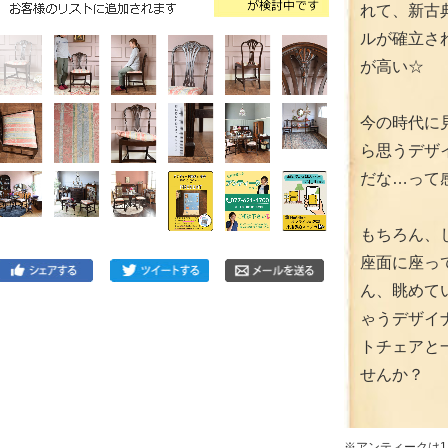
れて、新古
ルが確立さ
が高い☆
今の時代に
ら思うデザ
だな…って
もちろん、
座面に座っ
ん、眺めて
ゃうデザイ
トチェアと
せんか？
※アンティークは