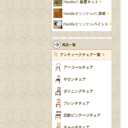
ジェニファーテイラー
Handleの
板壁キット
靴箱収納
トーラ材
エドワーディアン
アーチ
チェスターフィールド
Handleオリジナルの
床材
スリッパ収納
チッペンデール様式
ハスク
リリパットレーン
Handleオリジナル
ペイント
おしゃれな傘立て
ミッドセンチュリー
脚のモチーフ一覧
アングルポイズ
壁掛け家具
アールヌーボー
ターニングレッグ
ウォーカー＆ホール
商品一覧
パーテーション・間
アールデコ
バルボスレッグ
アンティークチェア一覧
仕切り
ヴィクトリアン
ボビンターニング
ガーデンファニチャ
アーコールチェア
ー
ツイスト
サロンチェア
食器おしゃれ
テーパードレッグ
ダイニングチェア
おしゃれラグ
フレンチカブリオール
フレンチチェア
ごみ箱
カブリオールレッグ
北欧ビンテージチェア
収納箱
パッドフット
チャーチチェア