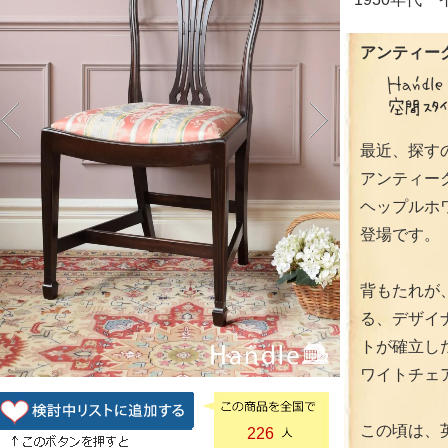
アンティーク
最近、探す
アンティー
ヘップルホ
登場です。
背もたれが
る、デザイ
トが確立し
ワイトチェ
この頃は、
226