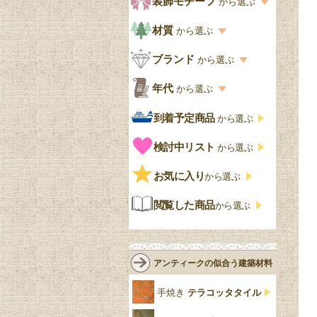
装飾モチーフ
から選ぶ
食器棚おしゃれ
書斎
北欧ビンテージ
アップルパイ色
象嵌・マーケットリー
模様の一覧
材質
から選ぶ
木製ワゴン
和室
フレンチエレガント
カラメルソース色
寄木・パーケットリー
ペディメント
材質の一覧
ブランド
から選ぶ
テーブルおしゃれ
玄関・ガーデン
ナチュラルカントリー
チョコレート色
浮き彫り（レリーフ）
コーニス
オーク材
ブランド一覧
年代
から選ぶ
おしゃれな椅子・チ
様式一覧
オリーブ色
透かし彫り
アプライドモールディン
マホガニー
ェア
Handleオリジナル
年代別の一覧
到着予定商品
から選ぶ
グ
ゴシック・チューダー様
ペイント、カラー
プチポワン
ウォールナット材
洋服タンス
ウィリアムモリス
アンティーク
式
検討中リスト
から選ぶ
ストラップワーク
赤
バーボラ細工
チーク材
アーコール
ビンテージ
チェストおしゃれ
エリザベス様式
お気に入り
雷文
から選ぶ
青
パイン材
G-PLAN
アンティーク調
ジャコビアン
クローゼット
ビーディング
閲覧した商品
から選ぶ
緑
エルム材
NATHAN
ロココ様式
リネンフォールド
鏡台
白・ホワイト
ローズウッド材
ロイドルーム
シノワズリ
ルネット
花台
アンティークの似合う建築材料
クリア・透明
サテンウッド材
コントワールドファミー
シャビーシック
アカンサス
ユ
手焼き
テラコッタタイル
仏壇おしゃれ
黒・ブラック
ビーチ材
クイーンアン様式
パイクラスト