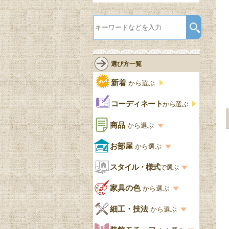
選び方一覧
新着
から選ぶ
コーディネート
から選ぶ
商品
から選ぶ
商品一覧を見る
お部屋
から選ぶ
お部屋から選ぶ一覧
スタイル・様式
収納家具
で選ぶ
リビング
スタイル一覧
家具の色
から選ぶ
書棚
キッチン・ダイニング
英国アンティーク
家具の色一覧
細工・技法
から選ぶ
デスクおしゃれ
寝室
英国クラシック
カスタード色
細工・技法の一覧