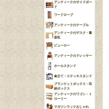
アンティークのサイドボー
チンツ
ド
クリノリン
ワードローブ
アンティークのテーブル
アンティークのデスク・書
斎机
ビューロー
アンティークのドレッサー
ホールスタンド
傘立て・ステッキスタンド
ブランケットボックス・収
納ボックス
アンティークのワゴン・ト
ローリー
マガジンラックおしゃれ