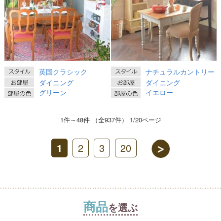
英国クラシック
ナチュラルカントリー
ダイニング
ダイニング
グリーン
イエロー
1件～48件 （全937件） 1/20ページ
1
2
3
20
商品
を選ぶ