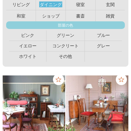
リビング
ダイニング
寝室
玄関
和室
ショップ
書斎
雑貨
部屋の色
ピンク
グリーン
ブルー
イエロー
コンクリート
グレー
ホワイト
その他