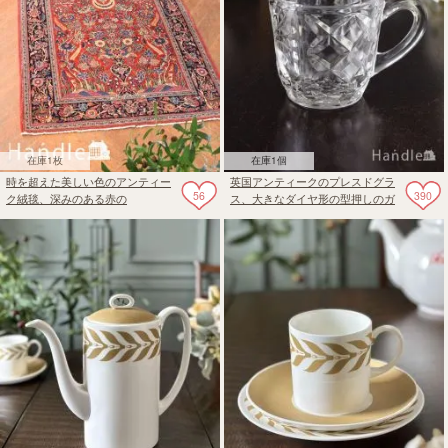
在庫1枚
在庫1個
時を超えた美しい色のアンティー
英国アンティークのプレスドグラ
56
390
ク絨毯、深みのある赤の
ス、大きなダイヤ形の型押しのガ
Kashan（カシャーン）のラグ
ラスピッチャー