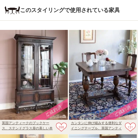
このスタイリングで使用されている家具
英国アンティークのブックケー
カンタンに伸び縮みする便利なダ
398
131
ス、ステンドグラス扉の美しい本
イニングテーブル、英国アンティ
棚
ークのカッコいいドローリーフテ