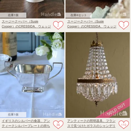
在庫1個
在庫4セット
スージークーパー（Susie
スージークーパー（Susie
2
3
Cooper）のCRESSIDA、ウェッジ
Cooper）のCRESSIDA、ウェッジ
ウッドのビンテージティーポット
ウッドのビンテージカップ＆ソー
サー(トリオ)
在庫1個
イギリスのシルバーの食器、アン
アンティークの照明器具、フラン
36
110
ティークシルバープレートの持ち
スで見つけたガラスのシャンデリ
手付きシュガーボウル
ア（E17 シャンデリア付き）