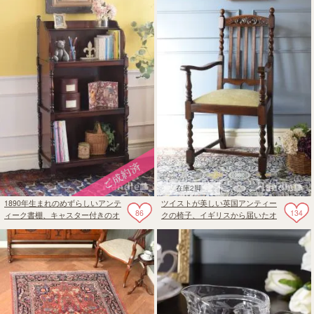
ーブル
在庫2脚
1890年生まれのめずらしいアンテ
ツイストが美しい英国アンティー
86
134
ィーク書棚、キャスター付きのオ
クの椅子、イギリスから届いたオ
ープンキャビネット
ーク材のアーム付きダイニングチ
ェア