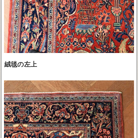
絨毯の左上