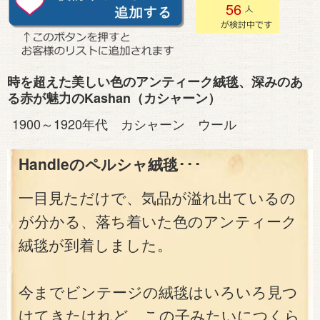
56
時を超えた美しい色のアンティーク絨毯、深みのあ
る赤が魅力のKashan（カシャーン）
1900～1920年代 カシャーン ウール
Handleのペルシャ絨毯･･･
一目見ただけで、気品が溢れ出ているの
が分かる、落ち着いた色のアンティーク
絨毯が到着しました。
今までビンテージの絨毯はいろいろ見つ
けてきたけれど、この子みたいにつくら