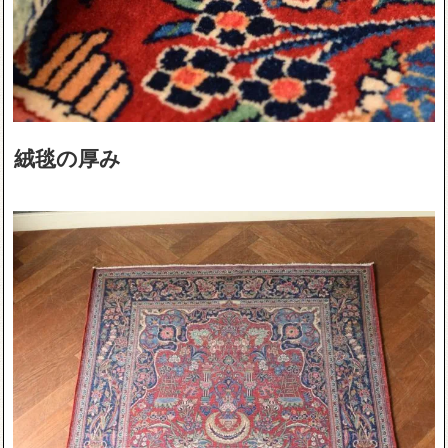
絨毯の厚み