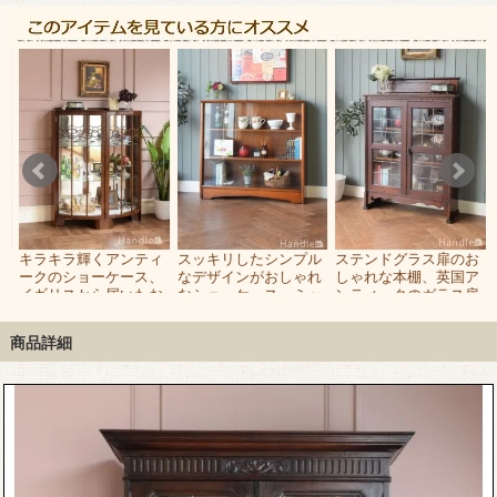
ー
キラキラ輝くアンティ
スッキリしたシンプル
ステンドグラス扉のお
ラ
ークのショーケース、
なデザインがおしゃれ
しゃれな本棚、英国ア
お
イギリスから届いたお
なショーケース、ミッ
ンティークのガラス扉
グ
しゃれなガラスキャビ
ドセンチュリーなビン
付きブックケース
ネット
テージキャビネット
商品詳細