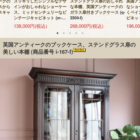
ークの
スッキリしたシンプルなデザ
ステンドグラス扉のおしゃれ
英国ア
スから
インがおしゃれなショーケー
な本棚、英国アンティークの
なショ
スキャ
ス、ミッドセンチュリーなビ
ガラス扉付きブックケース
(q-
くペイ
ンテージキャビネット
(m-
3504-f)
ビネッ
1271-f)
138,000円(税込)
268,000円(税込)
196,
英国アンティークのブックケース、ステンドグラス扉の
美しい本棚
(商品番号 i-167-f)