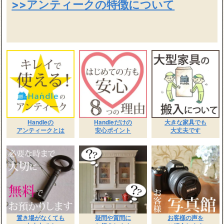
>>アンティークの特徴について
Handleの
Handleだけの
大きな家具でも
アンティークとは
安心ポイント
大丈夫です
置き場がなくても
疑問や質問に
お客様の声を