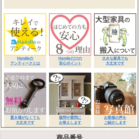
Handleの
Handleだけの
大きな家具でも
アンティークとは
安心ポイント
大丈夫です
置き場がなくても
疑問や質問に
お客様の声を
大丈夫です
お答えします
ご紹介します
商品番号