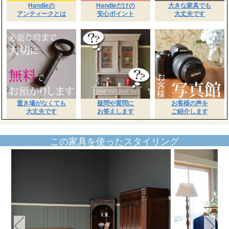
Handleの
Handleだけの
大きな家具でも
アンティークとは
安心ポイント
大丈夫です
置き場がなくても
疑問や質問に
お客様の声を
大丈夫です
お答えします
ご紹介します
この家具を使ったスタイリング