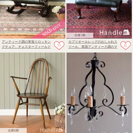
在庫1脚
アンティーク調の革張りロッキン
カブリオールレッグのおしゃれス
77
31
グチェア、チェスターフィールド
ツール、英国アンティーク調のマ
のカッコいい椅子
ホガニー材の椅子
在庫5脚