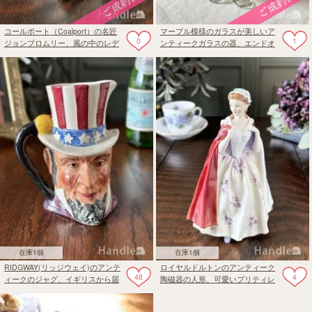
コールポート（Coalport）の名匠
マーブル模様のガラスが美しいア
0
1
ジョンブロムリー、風の中のレデ
ンティークガラスの器、エンドオ
ィのビンテージフィギュリン
ブデイズのガラスのバスケット
在庫1個
在庫1個
RIDGWAY(リッジウェイ)のアンテ
ロイヤルドルトンのアンティーク
48
4
ィークのジャグ、イギリスから届
陶磁器の人形、可愛いプリティレ
いたトビージャグ
ディのフィギュリン（BESS）