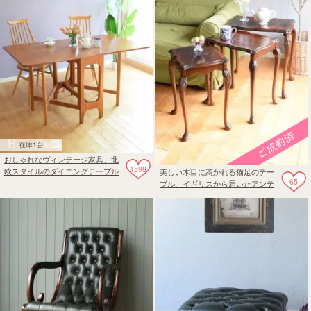
在庫1台
おしゃれなヴィンテージ家具、北
1598
欧スタイルのダイニングテーブル
美しい木目に惹かれる猫足のテー
65
ブル、イギリスから届いたアンテ
ィークのネストテーブル