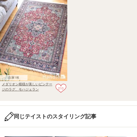
在庫1枚
メダリオン模様が美しいビンテー
210
ジのラグ、モハジェラン
（Mohajeran）のペルシャ絨毯
同じテイストのスタイリング記事