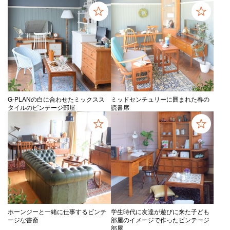
G-PLANの白に合わせたミックスス
ミッドセンチュリーに囲まれた春の
タイルのビンテージ部屋
読書席
ホーンジーと一緒に仕事するビンテ
学生時代に友達が遊びに来た子ども
ージな書斎
部屋のイメージで作ったビンテージ
部屋