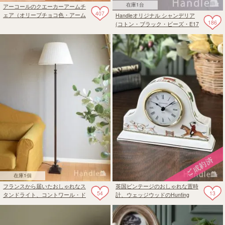
在庫1台
アーコールのクエーカーアームチ
407
ェア（オリーブチョコ色・アーム
Handleオリジナル シャンデリア
186
付き）
(コトン・ブラック・ビーズ・E17
シャンデリア球3個付き)
在庫1個
フランスから届いたおしゃれなス
英国ビンテージのおしゃれな置時
54
13
タンドライト、コントワール・ド
計、ウェッジウッドのHunting
ゥ・ファミーユの照明(E26球付)
Scenesハンティングシーン