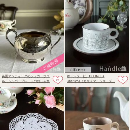
在庫1セット
英国アンティークのシュガーボウ
ホーンジー社、HORNSEA
21
5
ル、シルバープレートのおしゃれ
Charisma（カリスマ）シリーズ、
な器
カップ＆ソーサーセット