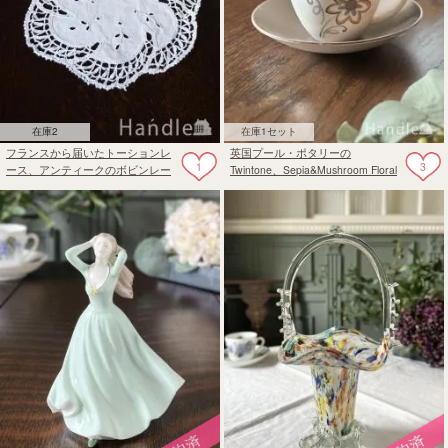
在庫2
在庫1セット
フランスから届いたトーションレ
英国プール・ポタリーの
1
3
ース、アンティークのボビンレー
Twintone、Sepia&Mushroom Floral
スのドイリー
Patternのカップ＆ソーサー