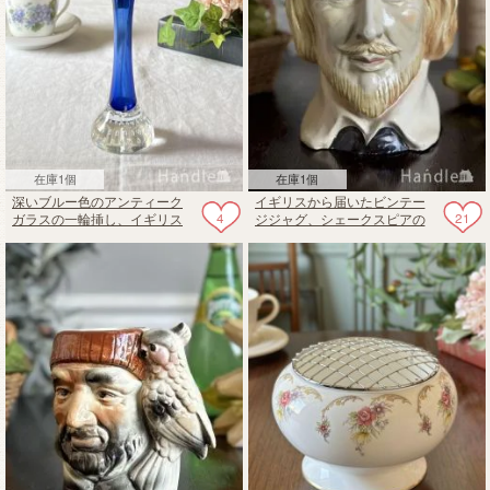
在庫1個
在庫1個
深いブルー色のアンティーク
イギリスから届いたビンテー
4
21
ガラスの一輪挿し、イギリス
ジジャグ、シェークスピアの
から届いたおしゃれなフラワ
トビージャグ
ーベース