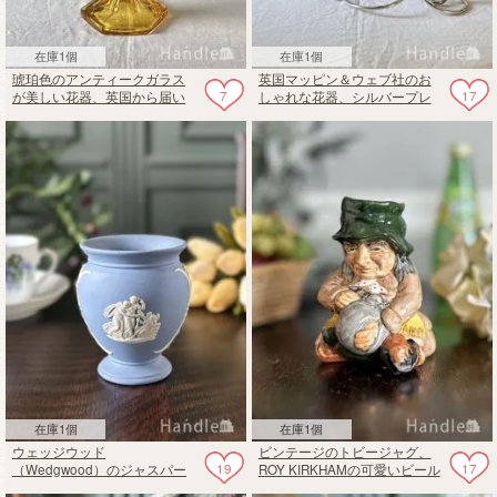
在庫1個
在庫1個
琥珀色のアンティークガラス
英国マッピン＆ウェブ社のお
7
17
が美しい花器、英国から届い
しゃれな花器、シルバープレ
たアンバー色のフラワーベー
ートのアンティークイパーン
ス
在庫1個
在庫1個
ウェッジウッド
ビンテージのトビージャグ、
19
17
（Wedgwood）のジャスパー
ROY KIRKHAMの可愛いビール
ウェア、ペールブルー色のフ
ジャグ