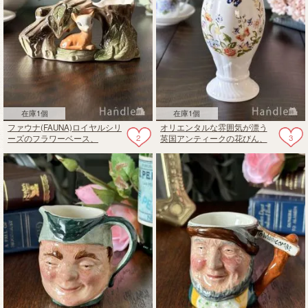
在庫1個
在庫1個
ファウナ(FAUNA)ロイヤルシリ
オリエンタルな雰囲気が漂う
2
3
ーズのフラワーベース、
英国アンティークの花びん、
EASTGATE POTTERYのビンテ
エインズレイのコテージガー
ージの花びん
デン（COTTAGE GARDEN）