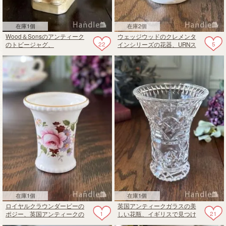
在庫1個
在庫2個
Wood＆Sonsのアンティーク
ウェッジウッドのクレメンタ
22
5
のトビージャグ、
インシリーズの花器、URNス
SirTobyBelchのジャグ
タイルのアンティークフラワ
ーベース
在庫1個
在庫1個
ロイヤルクラウンダービーの
英国アンティークガラスの美
1
21
ポジー、英国アンティークの
しい花瓶、イギリスで見つけ
おしゃれなミニ花器
たおしゃれなフラワーベース