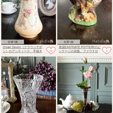
在庫1個
在庫1個
Crown Devon（クラウンデボ
英国EASTGATE POTTERYのビ
36
0
ン）のアンティーク、手描き
ンテージの花瓶、ファウナロ
で美しい絵が描かれた花器
イヤルシリーズのフラワーベ
ース