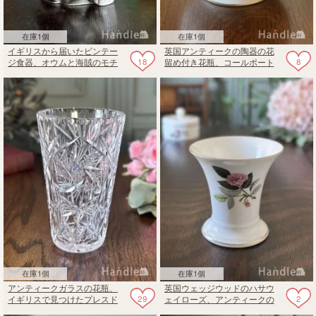
在庫1個
在庫1個
イギリスから届いたビンテー
英国アンティークの陶器の花
18
8
ジ食器、オウムと海賊のモチ
留め付き花瓶、コールポート
ーフが可愛いトビージャグ
（Coalport）のおしゃれなフラ
ワーベース
在庫1個
在庫1個
アンティークガラスの花瓶、
英国ウェッジウッドのハサウ
29
2
イギリスで見つけたプレスド
ェイローズ、アンティークの
グラスのフラワーベース
フラワーベース（花器）