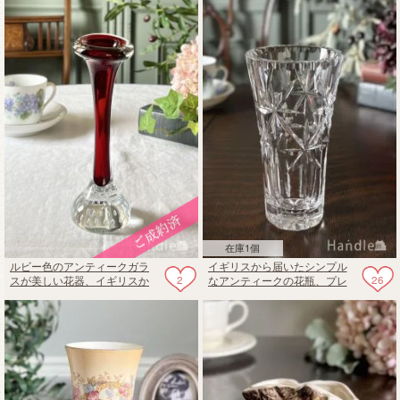
ware
在庫1個
ルビー色のアンティークガラ
イギリスから届いたシンプル
2
26
スが美しい花器、イギリスか
なアンティークの花瓶、プレ
ら届いたアンティークの一輪
スドグラスのフラワーベース
挿し