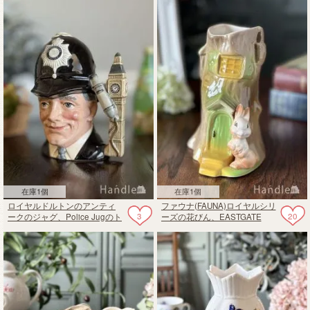
瓶
在庫1個
在庫1個
ロイヤルドルトンのアンティ
ファウナ(FAUNA)ロイヤルシリ
3
20
ークのジャグ、Police Jugのト
ーズの花びん、EASTGATE
ビージャグ
POTTERYのビンテージフラワ
ーベース