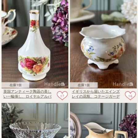
ラワーベース
在庫1個
在庫1個
英国アンティーク陶器の美し
イギリスから届いたエインズ
17
16
い一輪挿し、ロイヤルアルバ
レイの花瓶、コテージガーデ
ートのオールドカントリーロ
ン（COTTAGE GARDEN）の
ーズ
ミニフラワーベース