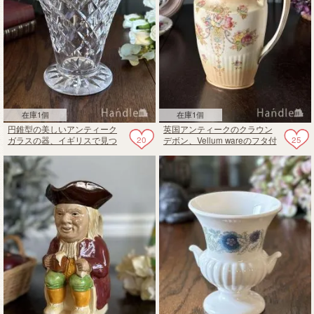
在庫1個
在庫1個
円錐型の美しいアンティーク
英国アンティークのクラウン
20
25
ガラスの器、イギリスで見つ
デボン、Vellum wareのフタ付
けたフラワーベース
きウォータージャグ