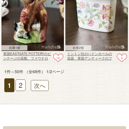
在庫1個
在庫2個
英国EASTGATE POTTERYのビ
ミントン社のハドンホールの
16
4
ンテージの花瓶、ファウナロ
花器、英国アンティークのフ
イヤルシリーズのフラワーベ
ラワーベース
ース
1件～50件 （全68件） 1/2ページ
2
1
次へ