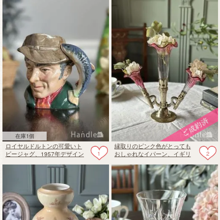
在庫1個
ロイヤルドルトンの可愛いト
縁取りのピンク色がとっても
1
2
ビージャグ、1957年デザイン
おしゃれなイパーン、イギリ
の「THE ROACHER」
スから届いたアンティークガ
ラスの花びん