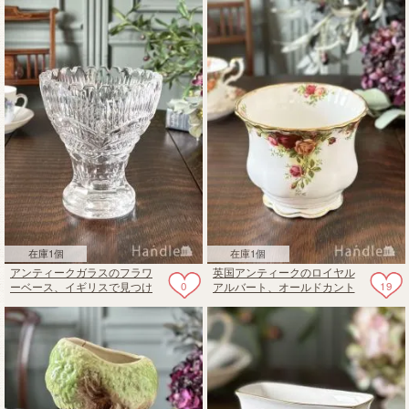
スドグラスのセロリベース
在庫1個
在庫1個
アンティークガラスのフラワ
英国アンティークのロイヤル
0
19
ーベース、イギリスで見つけ
アルバート、オールドカント
たキラキラ輝く花びん
リーローズのフラワーポット