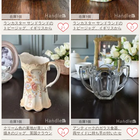
在庫1個
在庫1個
ランカスター サンドランドの
ランカスター サンドランドの
21
37
トビージャグ、イギリスから
トビージャグ、イギリスから
届いた可愛いミルクピッチャ
届いた可愛いミルクピッチャ
ー
ー
在庫1個
在庫1個
クリーム色の素地が美しい手
アンティークのガラス食器、
24
1
描きのジャグ、英国クラウン
両サイドに持ち手が付いたセ
デボンのアンティークVellum
ロリベース