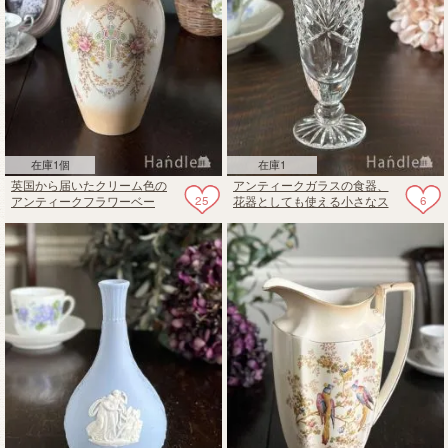
在庫1個
在庫1
英国から届いたクリーム色の
アンティークガラスの食器、
25
6
アンティークフラワーベー
花器としても使える小さなス
ス、クラウンデボンの花びん
イートグラス