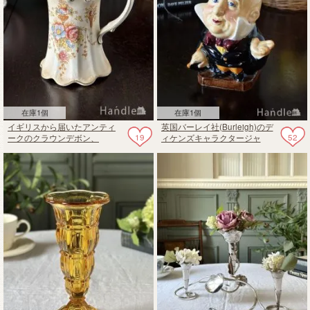
在庫1個
在庫1個
イギリスから届いたアンティ
英国バーレイ社(Burleigh)のデ
19
52
ークのクラウンデボン、
ィケンズキャラクタージャ
Vellum wareのおしゃれなジャ
グ、MR MICAWBERのトビー
グ
ジャグ