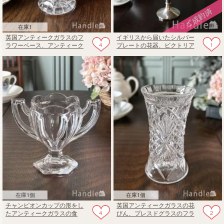
在庫1
英国アンティークガラスのフ
イギリスから届いたシルバー
4
1
ラワーベース、アンティーク
プレートの花器、ビクトリア
型押しガラスの花器
朝のセンターピース「イパー
ン」
在庫1個
在庫1個
チャンピオンカップの形をし
英国アンティークガラスの花
4
2
たアンティークガラスの食
びん、プレスドグラスのフラ
器、イギリスから届いたプレ
ワーベース