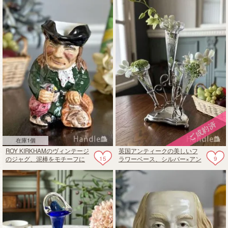
在庫1個
ROY KIRKHAMのヴィンテージ
英国アンティークの美しいフ
15
9
のジャグ、泥棒をモチーフに
ラワーベース、シルバー×アン
したトビージャグ
ティークガラスのイパーン