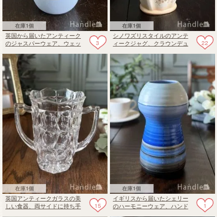
在庫1個
在庫1個
英国から届いたアンティーク
シノワズリスタイルのアンテ
3
22
のジャスパーウェア、ウェッ
ィークジャグ、クラウンデュ
ジウッド（WEDGWOOD)の一
カル（CROWN DUCAL社）の
輪挿し
アンティーク陶磁器
在庫1個
在庫1個
英国アンティークガラスの美
イギリスから届いたシェリー
15
1
しい食器、両サイドに持ち手
のハーモニーウェア、ハンド
が付いたセロリベース
ペイントされたおしゃれな花