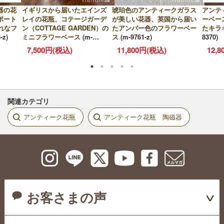
器の花
イギリスから届いたエインズ
琥珀色のアンティークガラス
アンテ
ポート
レイの花瓶、コテージガーデ
が美しい花器、英国から届い
ーベー
ゃれなフ
ン（COTTAGE GARDEN）の
たアンバー色のフラワーベー
たキラ
-z)
ミニフラワーベース
(m-
ス
(m-9761-z)
8370)
10402-z)
7,500円(税込)
11,800円(税込)
12,
関連カテゴリ
アンティーク花瓶
アンティーク花瓶 陶磁器
お客さまの声