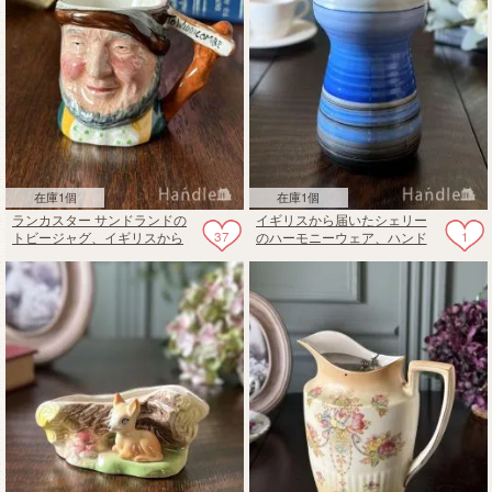
在庫1個
在庫1個
ランカスター サンドランドの
イギリスから届いたシェリー
37
1
トビージャグ、イギリスから
のハーモニーウェア、ハンド
届いた可愛いミルクピッチャ
ペイントされたおしゃれな花
ー
瓶