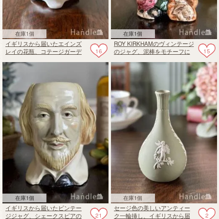
在庫1個
在庫1個
イギリスから届いたエインズ
ROY KIRKHAMのヴィンテージ
16
15
レイの花瓶、コテージガーデ
のジャグ、泥棒をモチーフに
ン（COTTAGE GARDEN）の
したトビージャグ
ミニフラワーベース
在庫1個
在庫1個
イギリスから届いたビンテー
セージ色の美しいアンティー
21
2
ジジャグ、シェークスピアの
ク一輪挿し、イギリスから届