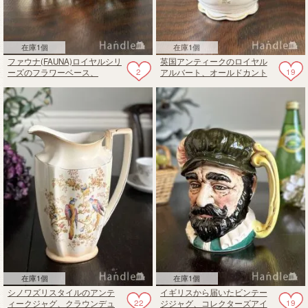
在庫1個
在庫1個
ファウナ(FAUNA)ロイヤルシリ
英国アンティークのロイヤル
2
19
ーズのフラワーベース、
アルバート、オールドカント
EASTGATE POTTERYのビンテ
リーローズのフラワーポット
ージの花びん
在庫1個
在庫1個
シノワズリスタイルのアンテ
イギリスから届いたビンテー
22
19
ィークジャグ、クラウンデュ
ジジャグ、コレクターズアイ