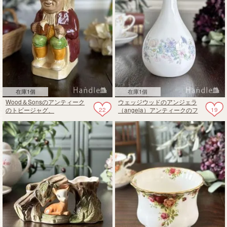
在庫1個
在庫1個
Wood＆Sonsのアンティーク
ウェッジウッドのアンジェラ
22
19
のトビージャグ、
（angela）アンティークのフ
SirTobyBelchのジャグ
ラワーベース