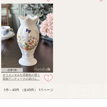
カル（CROWN DUCAL社）の
テムのトビージャグ
アンティーク陶磁器
在庫1個
オリエンタルな雰囲気が漂う
3
英国アンティークの花びん、
エインズレイのコテージガー
デン（COTTAGE GARDEN）
1件～43件 （全43件） 1/1ページ