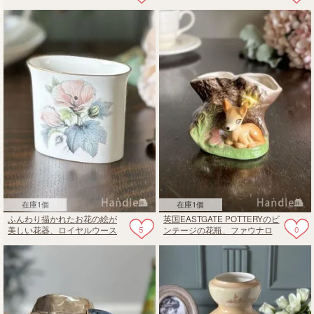
Vellum wareのおしゃれなジャ
ートのオールドカントリーロ
グ
ーズ
在庫1個
在庫1個
ふんわり描かれたお花の絵が
英国EASTGATE POTTERYのビ
5
0
美しい花器、ロイヤルウース
ンテージの花瓶、ファウナロ
ターのアンティーク陶磁器
イヤルシリーズのフラワーベ
ース