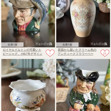
在庫1個
在庫1個
ロイヤルドルトンの可愛いト
英国から届いたクリーム色の
1
25
ビージャグ、1957年デザイン
アンティークフラワーベー
の「THE ROACHER」
ス、クラウンデボンの花びん