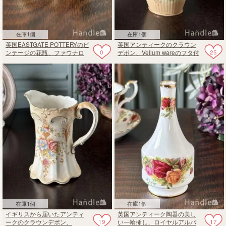
在庫1個
在庫1個
英国EASTGATE POTTERYのビ
英国アンティークのクラウン
0
25
ンテージの花瓶、ファウナロ
デボン、Vellum wareのフタ付
イヤルシリーズのフラワーベ
きウォータージャグ
ース
在庫1個
在庫1個
イギリスから届いたアンティ
英国アンティーク陶器の美し
19
17
ークのクラウンデボン、
い一輪挿し、ロイヤルアルバ