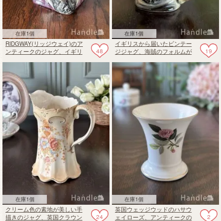
在庫1個
在庫1個
RIDGWAY(リッジウェイ)のア
イギリスから届いたビンテー
48
19
ンティークのジャグ、イギリ
ジジャグ、海賊のフォルムが
スから届いたトビージャグ
可愛いトビージャグ
在庫1個
在庫1個
クリーム色の素地が美しい手
英国ウェッジウッドのハサウ
24
2
描きのジャグ、英国クラウン
ェイローズ、アンティークの