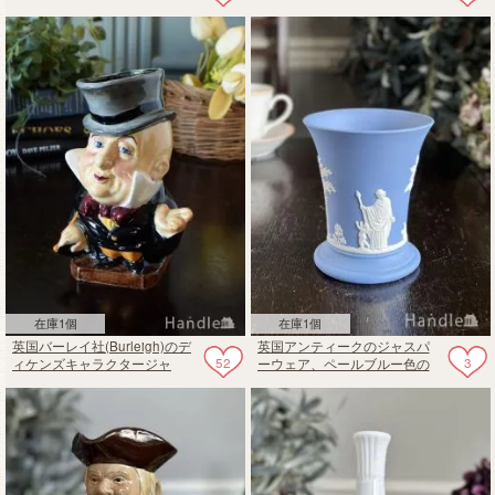
トビージャグ
いたウェッジウッドのジャス
パーウェア
在庫1個
在庫1個
英国バーレイ社(Burleigh)のデ
英国アンティークのジャスパ
52
3
ィケンズキャラクタージャ
ーウェア、ペールブルー色の
グ、MR MICAWBERのトビー
ウェッジウッドの花器
ジャグ