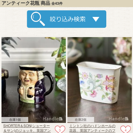
アンティーク花瓶 商品
全43件
在庫1個
在庫2個
SHORTER＆SON(ショーター
ミントン社のハドンホールの
3
4
＆サン)のジョッキ、英国アン
花器、英国アンティークのフ