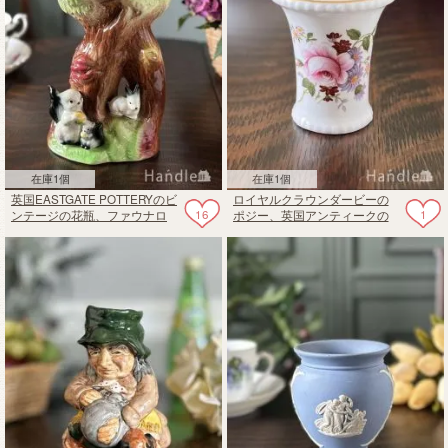
在庫1個
在庫1個
英国EASTGATE POTTERYのビ
ロイヤルクラウンダービーの
16
1
ンテージの花瓶、ファウナロ
ポジー、英国アンティークの
イヤルシリーズのフラワーベ
おしゃれなミニ花器
ース