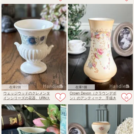
Wedgwoodの花瓶（フラワー
ビージャグ
ベース）
在庫2個
在庫1個
ウェッジウッドのクレメンタ
Crown Devon（クラウンデボ
5
36
インシリーズの花器、URNス
ン）のアンティーク、手描き
タイルのアンティークフラワ
で美しい絵が描かれた花器
ーベース