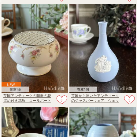
デボンのアンティークVellum
フラワーベース（花器）
ware
NEW!
在庫1個
在庫1個
英国アンティークの陶器の花
英国から届いたアンティーク
8
3
留め付き花瓶、コールポート
のジャスパーウェア、ウェッ
（Coalport）のおしゃれなフラ
ジウッド（WEDGWOOD)の一
ワーベース
輪挿し