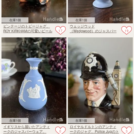
在庫1個
在庫1個
ビンテージのトビージャグ、
ウェッジウッド
17
19
ROY KIRKHAMの可愛いビール
（Wedgwood）のジャスパー
ジャグ
ウェア、ペールブルー色のフ
ラワーベース
在庫1個
在庫1個
イギリスから届いたアンティ
ロイヤルドルトンのアンティ
0
3
ークのジャスパーウェア、
ークのジャグ、Police Jugのト