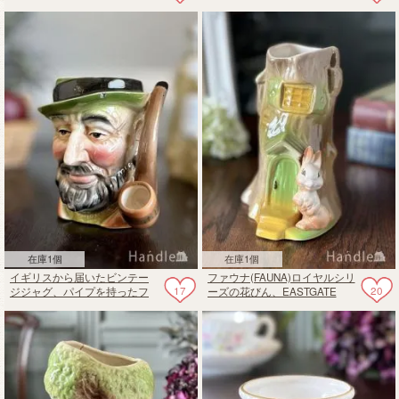
ティークのトビージャグ
ラワーベース
在庫1個
在庫1個
イギリスから届いたビンテー
ファウナ(FAUNA)ロイヤルシリ
17
20
ジジャグ、パイプを持ったフ
ーズの花びん、EASTGATE
ォルムが可愛いトビージャグ
POTTERYのビンテージフラワ
ーベース