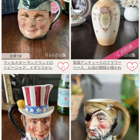
在庫1個
ランカスター サンドランドの
英国アンティークのフラワー
21
14
トビージャグ、イギリスから
ベース、お花の模様が描かれ
届いた可愛いミルクピッチャ
たCrown Devon（クラウンデ
ー
ボン）の花器