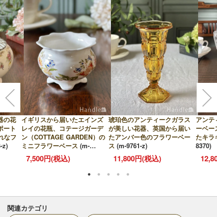
器の花
イギリスから届いたエインズ
琥珀色のアンティークガラス
アンテ
ポート
レイの花瓶、コテージガーデ
が美しい花器、英国から届い
ーベー
ゃれなフ
ン（COTTAGE GARDEN）の
たアンバー色のフラワーベー
たキラ
-z)
ミニフラワーベース
(m-
ス
(m-9761-z)
8370)
10402-z)
7,500円(税込)
11,800円(税込)
12,
関連カテゴリ