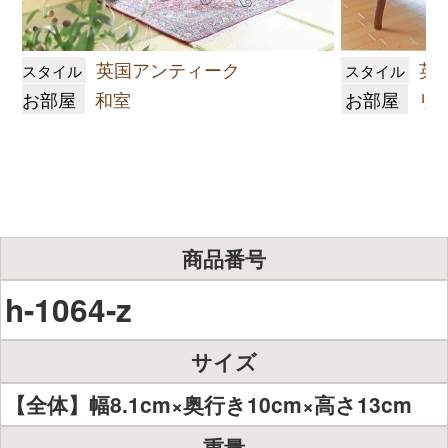
英国アンティーク
英
スタイル
スタイル
お部屋
和室
お部屋
リ
商品番号
h-1064-z
サイズ
【全体】幅8.1cm×奥行き10cm×高さ13cm
重量