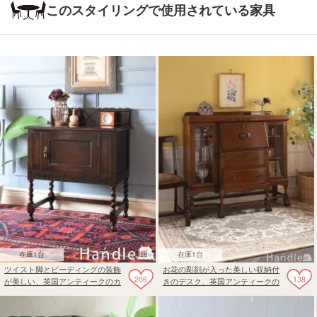
このスタイリングで使用されている家具
在庫1台
在庫1台
ツイスト脚とビーディングの装飾
お花の彫刻が入った美しい収納付
206
138
が美しい、英国アンティークのカ
きのデスク、英国アンティークの
ッコいいキャビネット
サイドバイサイド