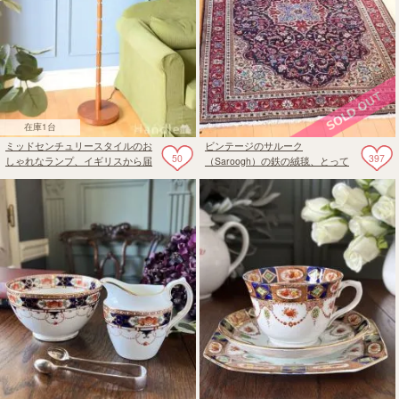
在庫1台
ミッドセンチュリースタイルのお
ビンテージのサルーク
50
397
しゃれなランプ、イギリスから届
（Saroogh）の鉄の絨毯、とって
いたアンティークのスタンドライ
も美しいペルシャ絨毯
ト