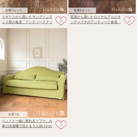
在庫1セット
在庫2セット
イギリスから届いたサンプソンス
英国から届いたロイヤルアルビオ
23
24
ミス窯の食器、アンティーククリ
ンチャイナのアンティーク食器、
ーマー＆シュガーボウル
イマリパターンのトリオ
在庫1台
ペットと一緒に座れるソファ、お
73
家の洗濯機で洗える３人掛けのお
しゃれなソファ