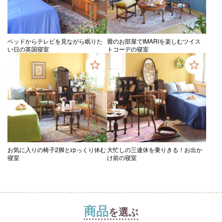
ベッドからテレビを見ながら眠りた
畳のお部屋でIMARIを楽しむツイス
い日の英国寝室
トコーデの寝室
お気に入りの椅子2脚とゆっくり休む
大忙しの三連休を乗りきる！お出か
寝室
け前の寝室
商品
を選ぶ