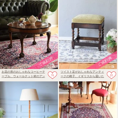
お花の形のおしゃれなコーヒーテ
ツイスト足がおしゃれなアンティ
76
20
ーブル、ウォールナット材のアン
ークの椅子、イギリスから届いた
ティークテーブル
オーク材のスツール