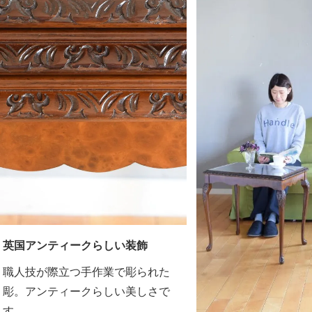
英国アンティークらしい装飾
職人技が際立つ手作業で彫られた
彫。アンティークらしい美しさで
す。