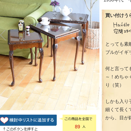
買い付けうら
とっても素
ブルがイギ
何と言っても
～！めちゃ
り（笑）
しかも入り
細くて長く
から、目が
89