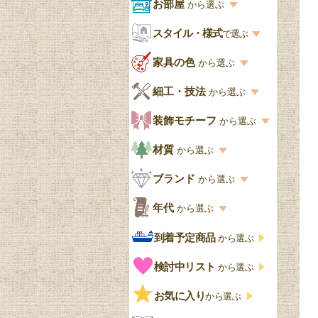
商品一覧を見る
お部屋
から選ぶ
お部屋から選ぶ一覧
スタイル・様式
収納家具
で選ぶ
リビング
スタイル一覧
家具の色
から選ぶ
書棚
キッチン・ダイニング
英国アンティーク
家具の色一覧
細工・技法
から選ぶ
デスクおしゃれ
寝室
英国クラシック
カスタード色
細工・技法の一覧
装飾モチーフ
から選ぶ
食器棚おしゃれ
書斎
北欧ビンテージ
アップルパイ色
象嵌・マーケットリー
模様の一覧
材質
から選ぶ
木製ワゴン
和室
フレンチエレガント
カラメルソース色
寄木・パーケットリー
ペディメント
材質の一覧
ブランド
から選ぶ
テーブルおしゃれ
玄関・ガーデン
ナチュラルカントリー
チョコレート色
浮き彫り（レリーフ）
コーニス
オーク材
ブランド一覧
年代
から選ぶ
おしゃれな椅子・チ
様式一覧
オリーブ色
透かし彫り
アプライドモールディン
マホガニー
ェア
Handleオリジナル
年代別の一覧
到着予定商品
から選ぶ
グ
ゴシック・チューダー様
ペイント、カラー
プチポワン
ウォールナット材
洋服タンス
ウィリアムモリス
アンティーク
式
検討中リスト
から選ぶ
ストラップワーク
赤
バーボラ細工
チーク材
アーコール
ビンテージ
チェストおしゃれ
エリザベス様式
お気に入り
雷文
から選ぶ
青
パイン材
G-PLAN
アンティーク調