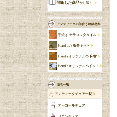
ジャコビアン
クローゼット
ビーディング
閲覧した商品
から選ぶ
緑
エルム材
NATHAN
ロココ様式
リネンフォールド
鏡台
白・ホワイト
ローズウッド材
ロイドルーム
シノワズリ
ルネット
花台
アンティークの似合う建築材料
クリア・透明
サテンウッド材
コントワールドファミー
シャビーシック
アカンサス
ユ
手焼き
テラコッタタイル
仏壇おしゃれ
黒・ブラック
ビーチ材
クイーンアン様式
パイクラスト
ジェニファーテイラー
Handleの
板壁キット
靴箱収納
トーラ材
エドワーディアン
アーチ
チェスターフィールド
Handleオリジナルの
床材
スリッパ収納
チッペンデール様式
ハスク
リリパットレーン
Handleオリジナル
ペイント
おしゃれな傘立て
ミッドセンチュリー
脚のモチーフ一覧
アングルポイズ
壁掛け家具
アールヌーボー
ターニングレッグ
ウォーカー＆ホール
商品一覧
パーテーション・間
アールデコ
バルボスレッグ
アンティークチェア一覧
仕切り
ヴィクトリアン
ボビンターニング
ガーデンファニチャ
アーコールチェア
ー
ツイスト
サロンチェア