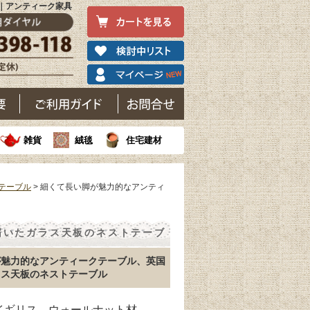
)｜アンティーク家具
雑貨
絨毯
住宅建材
テーブル
> 細くて長い脚が魅力的なアンティ
届いたガラス天板のネストテーブ
が魅力的なアンティークテーブル、英国
ラス天板のネストテーブル
 イギリス ウォールナット材