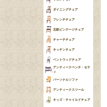
食器おしゃれ
テーパードレッグ
ダイニングチェア
おしゃれラグ
フレンチカブリオール
フレンチチェア
ごみ箱
カブリオールレッグ
北欧ビンテージチェア
収納箱
パッドフット
チャーチチェア
クロウ＆ボール
クッション
キッチンチェア
ブラケットフィート
おしゃれなカーテン
ベントウッドチェア
バンフット
マルチクロス・カバ
アンティークベンチ・セテ
ー
ィ
トライポッド
ミラー
パーソナルソファ
バラスター
花瓶おしゃれ
アンティークスツール
陶磁器の模様一覧
陶器の人形
キッズ・チャイルドチェア
イマリ（IMARI）