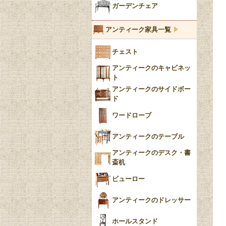
ブルー＆ホワイト
キャンドルホルダー
ガーデンチェア
ブルーウィローパターン
アンティーク家具一覧
フローブルー（Flow
チェスト
Blue）
アンティークのキャビネッ
YUAN
ト
アンティークのサイドボー
チンツ
ド
クリノリン
ワードローブ
アンティークのテーブル
アンティークのデスク・書
斎机
ビューロー
アンティークのドレッサー
ホールスタンド