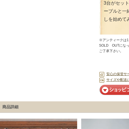
3台がセッ
ーブルと一
しを始めて
※アンティークは
SOLD OUTに
ご了承下さい。
安心の保管サ
サイズや配送
商品詳細