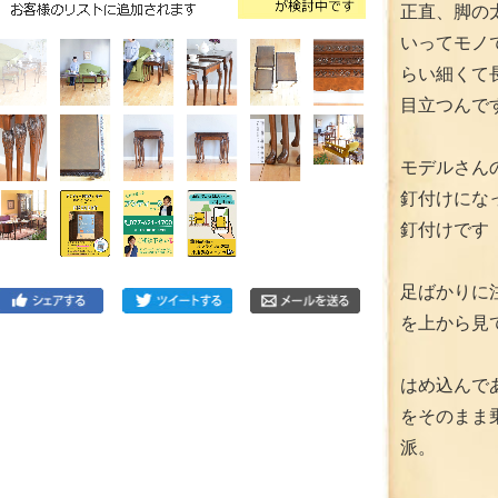
正直、脚の
いってモノ
らい細くて
目立つんで
モデルさん
釘付けにな
釘付けです
足ばかりに
を上から見
はめ込んで
をそのまま
派。