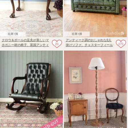
在庫1脚
在庫1脚
クロウ＆ボールの足先が美しいマ
アンティーク調のおしゃれな2人
20
270
ホガニー材の椅子、英国アンティ
掛けソファ、チェスターフィール
ークのおしゃれなスツール
ドソファ（グリーン）