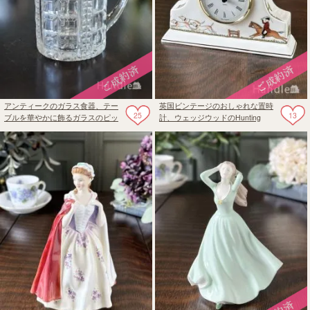
アンティークのガラス食器、テー
英国ビンテージのおしゃれな置時
25
13
ブルを華やかに飾るガラスのピッ
計、ウェッジウッドのHunting
チャー
Scenesハンティングシーン