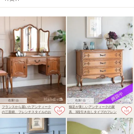
在庫1台
在庫1台
フランスから届いたアンティーク
猫足が美しいアンティークの家
538
105
の三面鏡、フレンチスタイルのお
具、3段引き出しタイプのフレン
しゃれなドレッサー
チチェスト