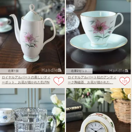
在庫1個
在庫2セット
ロイヤルアルバートの美しいティ
ロイヤルアルバート社のアンティ
1
125
ーポット、お花が描かれたELFIN
ーク陶磁器、お花が描かれた、
のアンティークティーポット
ELFINのカップ＆ソーサー