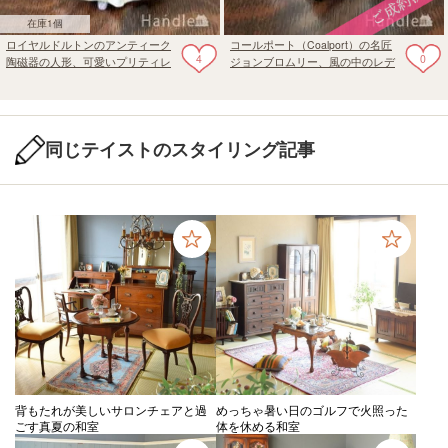
在庫1個
ロイヤルドルトンのアンティーク
コールポート（Coalport）の名匠
4
0
陶磁器の人形、可愛いプリティレ
ジョンブロムリー、風の中のレデ
ディのフィギュリン（BESS）
ィのビンテージフィギュリン
同じテイストのスタイリング記事
背もたれが美しいサロンチェアと過
めっちゃ暑い日のゴルフで火照った
ごす真夏の和室
体を休める和室