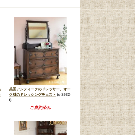
美
英国アンティークのドレッサー、オー
い
ク材のドレッシングチェスト
(q-2932-
f)
ご成約済み