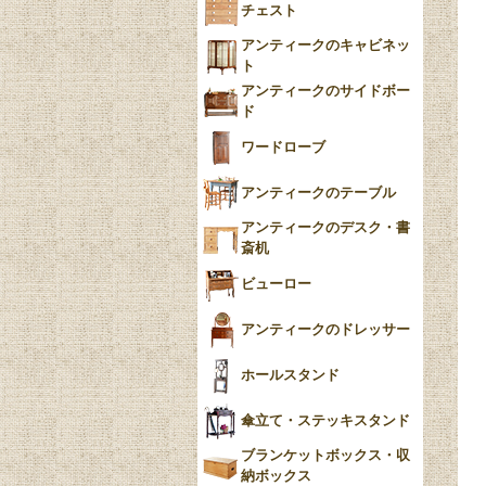
チェスト
Blue）
アンティークのキャビネッ
YUAN
ト
アンティークのサイドボー
チンツ
ド
クリノリン
ワードローブ
アンティークのテーブル
アンティークのデスク・書
斎机
ビューロー
アンティークのドレッサー
ホールスタンド
傘立て・ステッキスタンド
ブランケットボックス・収
納ボックス