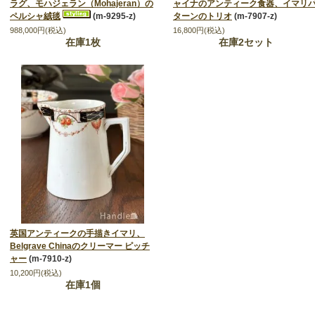
ラグ、モハジェラン（Mohajeran）の
ャイナのアンティーク食器、イマリ
ペルシャ絨毯
(m-9295-z)
ターンのトリオ
(m-7907-z)
988,000円(税込)
16,800円(税込)
在庫1枚
在庫2セット
英国アンティークの手描きイマリ、
Belgrave Chinaのクリーマー ピッチ
ャー
(m-7910-z)
10,200円(税込)
在庫1個