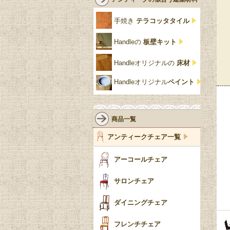
クリア・透明
サテンウッド材
コントワールドファミー
シャビーシック
アカンサス
ユ
手焼き
テラコッタタイル
仏壇おしゃれ
黒・ブラック
ビーチ材
クイーンアン様式
パイクラスト
ジェニファーテイラー
Handleの
板壁キット
靴箱収納
トーラ材
エドワーディアン
アーチ
チェスターフィールド
Handleオリジナルの
床材
スリッパ収納
チッペンデール様式
ハスク
リリパットレーン
Handleオリジナル
ペイント
おしゃれな傘立て
ミッドセンチュリー
脚のモチーフ一覧
アングルポイズ
壁掛け家具
アールヌーボー
ターニングレッグ
ウォーカー＆ホール
商品一覧
パーテーション・間
アールデコ
バルボスレッグ
アンティークチェア一覧
仕切り
ヴィクトリアン
ボビンターニング
ガーデンファニチャ
アーコールチェア
ー
ツイスト
サロンチェア
食器おしゃれ
テーパードレッグ
ダイニングチェア
おしゃれラグ
フレンチカブリオール
フレンチチェア