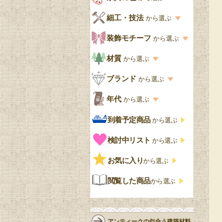
キッチン・ダイニング
英国アンティーク
家具の色一覧
細工・技法
から選ぶ
デスクおしゃれ
寝室
英国クラシック
カスタード色
細工・技法の一覧
装飾モチーフ
から選ぶ
食器棚おしゃれ
書斎
北欧ビンテージ
アップルパイ色
象嵌・マーケットリー
模様の一覧
材質
から選ぶ
木製ワゴン
和室
フレンチエレガント
カラメルソース色
寄木・パーケットリー
ペディメント
材質の一覧
ブランド
から選ぶ
テーブルおしゃれ
玄関・ガーデン
ナチュラルカントリー
チョコレート色
浮き彫り（レリーフ）
コーニス
オーク材
ブランド一覧
年代
から選ぶ
おしゃれな椅子・チ
様式一覧
オリーブ色
透かし彫り
アプライドモールディン
マホガニー
ェア
Handleオリジナル
年代別の一覧
到着予定商品
から選ぶ
グ
ゴシック・チューダー様
ペイント、カラー
プチポワン
ウォールナット材
洋服タンス
ウィリアムモリス
アンティーク
式
検討中リスト
から選ぶ
ストラップワーク
赤
バーボラ細工
チーク材
アーコール
ビンテージ
チェストおしゃれ
エリザベス様式
お気に入り
雷文
から選ぶ
青
パイン材
G-PLAN
アンティーク調
ジャコビアン
クローゼット
ビーディング
閲覧した商品
から選ぶ
緑
エルム材
NATHAN
ロココ様式
リネンフォールド
鏡台
白・ホワイト
ローズウッド材
ロイドルーム
シノワズリ
ルネット
花台
アンティークの似合う建築材料