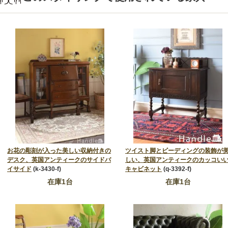
お花の彫刻が入った美しい収納付きの
ツイスト脚とビーディングの装飾が
デスク、英国アンティークのサイドバ
しい、英国アンティークのカッコい
イサイド
(k-3430-f)
キャビネット
(q-3392-f)
在庫1台
在庫1台