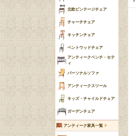
ごみ箱
カブリオールレッグ
北欧ビンテージチェア
収納箱
パッドフット
チャーチチェア
クロウ＆ボール
クッション
キッチンチェア
ブラケットフィート
おしゃれなカーテン
ベントウッドチェア
バンフット
マルチクロス・カバ
アンティークベンチ・セテ
ー
ィ
トライポッド
ミラー
パーソナルソファ
バラスター
花瓶おしゃれ
アンティークスツール
陶磁器の模様一覧
陶器の人形
キッズ・チャイルドチェア
イマリ（IMARI）
ブルー＆ホワイト
キャンドルホルダー
ガーデンチェア
ブルーウィローパターン
アンティーク家具一覧
フローブルー（Flow