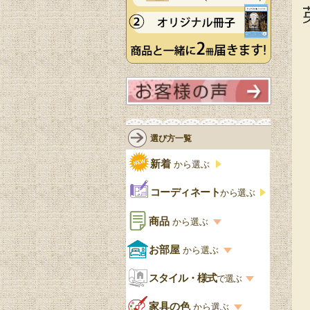
選び方一覧
新着
から選ぶ
コーディネート
から選ぶ
商品
から選ぶ
商品一覧を見る
お部屋
から選ぶ
お部屋から選ぶ一覧
スタイル・様式
収納家具
で選ぶ
リビング
スタイル一覧
家具の色
から選ぶ
書棚