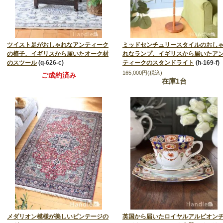
ツイスト足がおしゃれなアンティーク
ミッドセンチュリースタイルのおし
の椅子、イギリスから届いたオーク材
れなランプ、イギリスから届いたア
のスツール
(q-626-c)
ティークのスタンドライト
(h-169-f)
165,000円(税込)
ご成約済み
在庫1台
メダリオン模様が美しいビンテージの
英国から届いたロイヤルアルビオン