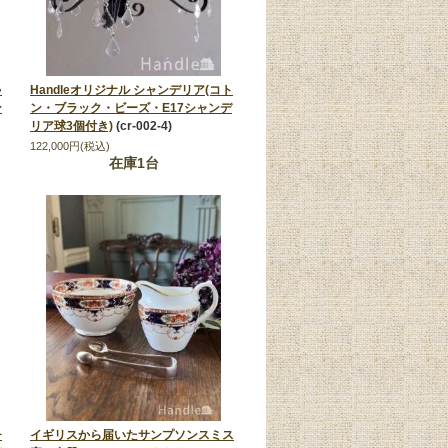
ゃ
Handleオリジナル シャンデリア(コト
ン
ン・ブラック・ビーズ・E17シャンデ
リア球3個付き)
(cr-002-4)
122,000円(税込)
在庫1台
チ
イギリスから届いたサンプソンスミス