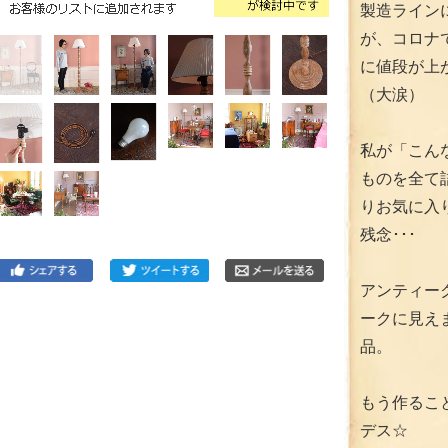
製造ライン
が、コロナ
に値段が上
（大涙）
私が「こん
ものを全て
りお気に入
残念･･･
アンティー
ークに見え
品。
もう作るこ
デス☆