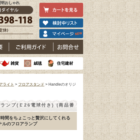
｜照明おしゃれ
雑貨
絨毯
住宅建材
アライト
>
フロアスタンド
> Handleのオリジ
ンプ(Ｅ26電球付き) (商品番
す時間をちょこっと贅沢にしてくれる
ジナルのフロアランプ