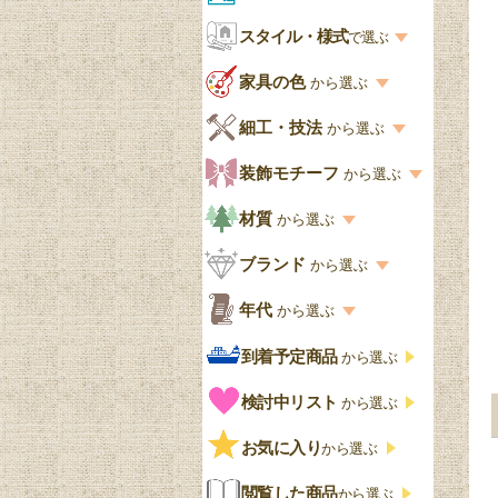
お部屋から選ぶ一覧
スタイル・様式
収納家具
で選ぶ
リビング
スタイル一覧
家具の色
から選ぶ
書棚
キッチン・ダイニング
英国アンティーク
家具の色一覧
細工・技法
から選ぶ
デスクおしゃれ
寝室
英国クラシック
カスタード色
細工・技法の一覧
装飾モチーフ
から選ぶ
食器棚おしゃれ
書斎
北欧ビンテージ
アップルパイ色
象嵌・マーケットリー
模様の一覧
材質
から選ぶ
木製ワゴン
和室
フレンチエレガント
カラメルソース色
寄木・パーケットリー
ペディメント
材質の一覧
ブランド
から選ぶ
テーブルおしゃれ
玄関・ガーデン
ナチュラルカントリー
チョコレート色
浮き彫り（レリーフ）
コーニス
オーク材
ブランド一覧
年代
から選ぶ
おしゃれな椅子・チ
様式一覧
オリーブ色
透かし彫り
アプライドモールディン
マホガニー
ェア
Handleオリジナル
年代別の一覧
到着予定商品
から選ぶ
グ
ゴシック・チューダー様
ペイント、カラー
プチポワン
ウォールナット材
洋服タンス
ウィリアムモリス
アンティーク
式
検討中リスト
から選ぶ
ストラップワーク
赤
バーボラ細工
チーク材
アーコール
ビンテージ
チェストおしゃれ
エリザベス様式
お気に入り
雷文
から選ぶ
青
パイン材
G-PLAN
アンティーク調
ジャコビアン
クローゼット
ビーディング
閲覧した商品
から選ぶ