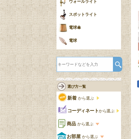
ウォールライト
スポットライト
電球傘
電球
選び方一覧
新着
から選ぶ
コーディネート
から選ぶ
商品
から選ぶ
商品一覧を見る
お部屋
から選ぶ