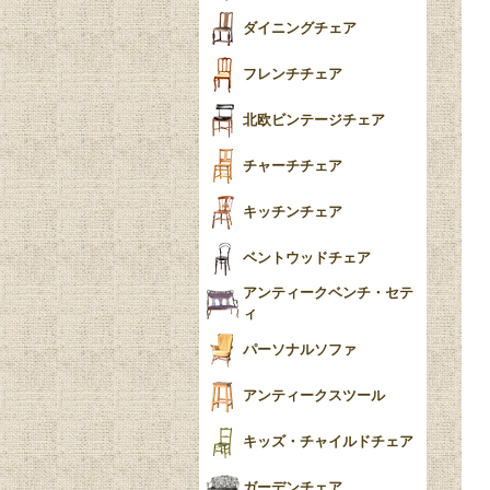
テーパードレッグ
ダイニングチェア
おしゃれラグ
フレンチカブリオール
フレンチチェア
ごみ箱
カブリオールレッグ
北欧ビンテージチェア
収納箱
パッドフット
チャーチチェア
クロウ＆ボール
クッション
キッチンチェア
ブラケットフィート
おしゃれなカーテン
ベントウッドチェア
バンフット
マルチクロス・カバ
アンティークベンチ・セテ
ー
ィ
トライポッド
ミラー
パーソナルソファ
バラスター
花瓶おしゃれ
アンティークスツール
陶磁器の模様一覧
陶器の人形
キッズ・チャイルドチェア
イマリ（IMARI）
ブルー＆ホワイト
キャンドルホルダー
ガーデンチェア