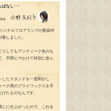
ばなし･･･
のオリジナルフロアランプが配線作
到着しました。
どうしてもアンティーク色のも
て、手間ヒマかけて特別に造ら
。
トしたスタンドを一度剥がし
ィーク用のブライワックスを手
上げたものなんです。
感じに仕上がったので、これを