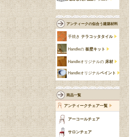
緑
エルム材
NATHAN
ロココ様式
リネンフォールド
鏡台
白・ホワイト
ローズウッド材
ロイドルーム
シノワズリ
ルネット
花台
アンティークの似合う建築材料
クリア・透明
サテンウッド材
コントワールドファミー
シャビーシック
アカンサス
ユ
手焼き
テラコッタタイル
仏壇おしゃれ
黒・ブラック
ビーチ材
クイーンアン様式
パイクラスト
ジェニファーテイラー
Handleの
板壁キット
靴箱収納
トーラ材
エドワーディアン
アーチ
チェスターフィールド
Handleオリジナルの
床材
スリッパ収納
チッペンデール様式
ハスク
リリパットレーン
Handleオリジナル
ペイント
おしゃれな傘立て
ミッドセンチュリー
脚のモチーフ一覧
アングルポイズ
壁掛け家具
アールヌーボー
ターニングレッグ
ウォーカー＆ホール
商品一覧
パーテーション・間
アールデコ
バルボスレッグ
アンティークチェア一覧
仕切り
ヴィクトリアン
ボビンターニング
ガーデンファニチャ
アーコールチェア
ー
ツイスト
サロンチェア
食器おしゃれ