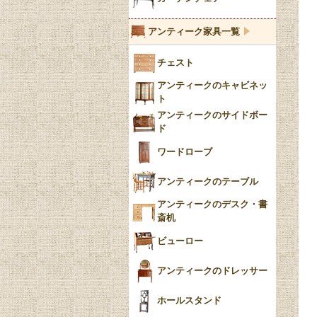
ブルーウィローパターン
アンティーク家具一覧
フローブルー（Flow
チェスト
Blue）
アンティークのキャビネッ
YUAN
ト
アンティークのサイドボー
チンツ
ド
クリノリン
ワードローブ
アンティークのテーブル
アンティークのデスク・書
斎机
ビューロー
アンティークのドレッサー
ホールスタンド