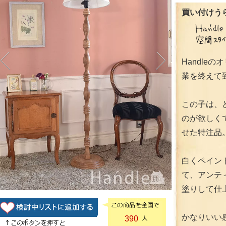
買い付けうら
Handle
業を終えて
この子は、
のが欲しく
せた特注品
白くペイン
て、アンテ
塗りして仕
かなりいい
390