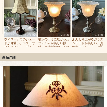
テ
ウィローボウのシェー
噴水のように広がった
ふんわり広がるガラス
ドが可愛い、ベストオ
フォルムが美しい照
シェードが美しい、真
ブモリスのテーブルラ
明、真鍮製のおしゃれ
鍮製のアンティーク調
シ
ンプ
なテーブルランプ
テーブルライト
商品詳細