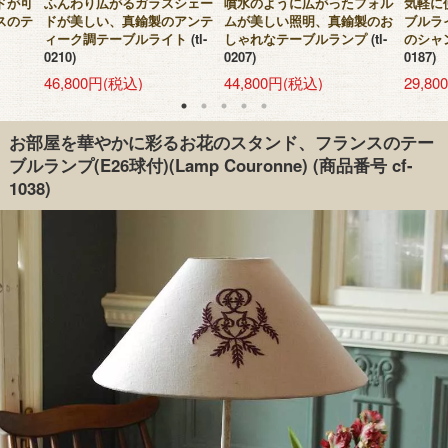
ドが可
ふんわり広がるガラスシェー
噴水のように広がったフォル
気軽に
スのテ
ドが美しい、真鍮製のアンテ
ムが美しい照明、真鍮製のお
ブルラ
ィーク調テーブルライト
(tl-
しゃれなテーブルランプ
(tl-
のシャ
0210)
0207)
0187)
46,800円(税込)
44,800円(税込)
29,8
お部屋を華やかに彩るお花のスタンド、フランスのテー
ブルランプ(E26球付)(Lamp Couronne)
(商品番号 cf-
1038)