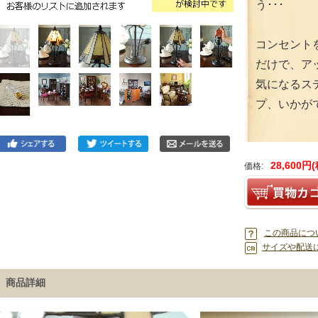
う･･･
コンセント
だけで、ア
気になるス
プ、いかが
28,600円
価格:
この商品につ
サイズや配送
商品詳細