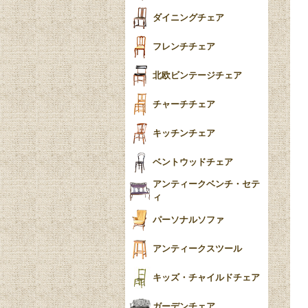
テーパードレッグ
ダイニングチェア
おしゃれラグ
フレンチカブリオール
フレンチチェア
ごみ箱
カブリオールレッグ
北欧ビンテージチェア
収納箱
パッドフット
チャーチチェア
クロウ＆ボール
クッション
キッチンチェア
ブラケットフィート
おしゃれなカーテン
ベントウッドチェア
バンフット
マルチクロス・カバ
アンティークベンチ・セテ
ー
ィ
トライポッド
ミラー
パーソナルソファ
バラスター
花瓶おしゃれ
アンティークスツール
陶磁器の模様一覧
陶器の人形
キッズ・チャイルドチェア
イマリ（IMARI）
ブルー＆ホワイト
キャンドルホルダー
ガーデンチェア