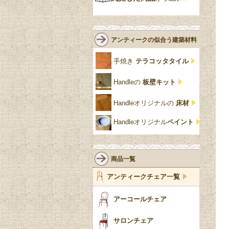
緑
エルム材
NATHAN
ロココ様式
リネンフォールド
鏡台
白・ホワイト
ローズウッド材
ロイドルーム
シノワズリ
ルネット
花台
アンティークの似合う建築材料
クリア・透明
サテンウッド材
コントワールドファミー
シャビーシック
アカンサス
ユ
手焼き
テラコッタタイル
仏壇おしゃれ
黒・ブラック
ビーチ材
クイーンアン様式
パイクラスト
ジェニファーテイラー
Handleの
板壁キット
靴箱収納
トーラ材
エドワーディアン
アーチ
チェスターフィールド
Handleオリジナルの
床材
スリッパ収納
チッペンデール様式
ハスク
リリパットレーン
Handleオリジナル
ペイント
おしゃれな傘立て
ミッドセンチュリー
脚のモチーフ一覧
アングルポイズ
壁掛け家具
アールヌーボー
ターニングレッグ
ウォーカー＆ホール
商品一覧
パーテーション・間
アールデコ
バルボスレッグ
アンティークチェア一覧
仕切り
ヴィクトリアン
ボビンターニング
ガーデンファニチャ
アーコールチェア
ー
ツイスト
サロンチェア
食器おしゃれ