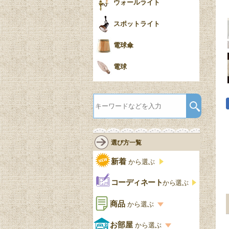
ウォールライト
スポットライト
電球傘
電球
選び方一覧
新着
から選ぶ
コーディネート
から選ぶ
商品
から選ぶ
商品一覧を見る
お部屋
から選ぶ