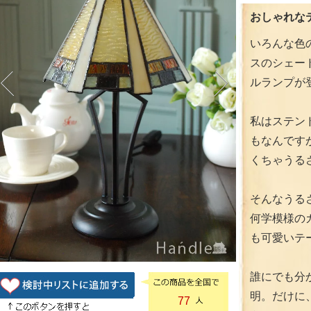
おしゃれなテ
いろんな色
スのシェー
ルランプが
私はステン
もなんです
くちゃうる
そんなうる
何学模様の
も可愛いテ
誰にでも分
明。だけに
77