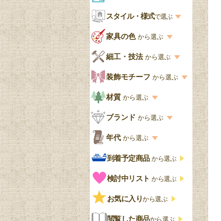
お部屋から選ぶ一覧
スタイル・様式
収納家具
で選ぶ
リビング
スタイル一覧
家具の色
から選ぶ
書棚
キッチン・ダイニング
英国アンティーク
家具の色一覧
細工・技法
から選ぶ
デスクおしゃれ
寝室
英国クラシック
カスタード色
細工・技法の一覧
装飾モチーフ
から選ぶ
食器棚おしゃれ
書斎
北欧ビンテージ
アップルパイ色
象嵌・マーケットリー
模様の一覧
材質
から選ぶ
木製ワゴン
和室
フレンチエレガント
カラメルソース色
寄木・パーケットリー
ペディメント
材質の一覧
ブランド
から選ぶ
テーブルおしゃれ
玄関・ガーデン
ナチュラルカントリー
チョコレート色
浮き彫り（レリーフ）
コーニス
オーク材
ブランド一覧
年代
から選ぶ
おしゃれな椅子・チ
様式一覧
オリーブ色
透かし彫り
アプライドモールディン
マホガニー
ェア
Handleオリジナル
年代別の一覧
到着予定商品
から選ぶ
グ
ゴシック・チューダー様
ペイント、カラー
プチポワン
ウォールナット材
洋服タンス
ウィリアムモリス
アンティーク
式
検討中リスト
から選ぶ
ストラップワーク
赤
バーボラ細工
チーク材
アーコール
ビンテージ
チェストおしゃれ
エリザベス様式
お気に入り
雷文
から選ぶ
青
パイン材
G-PLAN
アンティーク調
ジャコビアン
クローゼット
ビーディング
閲覧した商品
から選ぶ