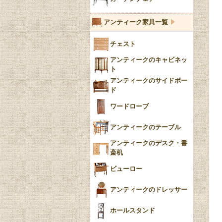
ブルーウィローパターン
アンティーク家具一覧
フローブルー（Flow
チェスト
Blue）
アンティークのキャビネッ
YUAN
ト
アンティークのサイドボー
チンツ
ド
クリノリン
ワードローブ
アンティークのテーブル
アンティークのデスク・書
斎机
ビューロー
アンティークのドレッサー
ホールスタンド