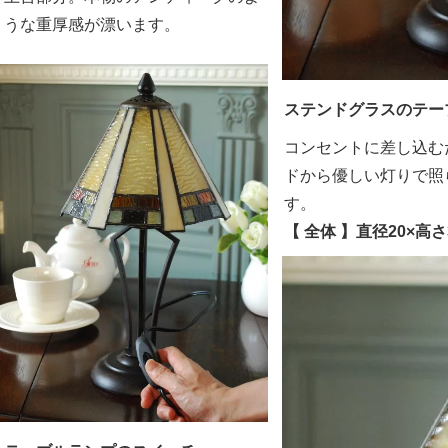
うな重厚感が漂います。
ステンドグラスのテー
コンセントに差し込む
ドから優しい灯りで照
す。
【 全体 】直径20×高さ3