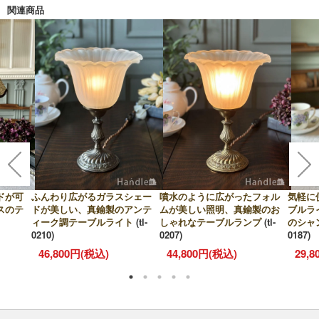
関連商品
ドが可
ふんわり広がるガラスシェー
噴水のように広がったフォル
気軽に
スのテ
ドが美しい、真鍮製のアンテ
ムが美しい照明、真鍮製のお
ブルラ
ィーク調テーブルライト
(tl-
しゃれなテーブルランプ
(tl-
のシャ
0210)
0207)
0187)
46,800円(税込)
44,800円(税込)
29,