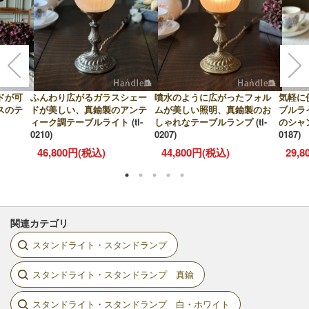
ドが可
ふんわり広がるガラスシェー
噴水のように広がったフォル
気軽に
スのテ
ドが美しい、真鍮製のアンテ
ムが美しい照明、真鍮製のお
ブルラ
ィーク調テーブルライト
(tl-
しゃれなテーブルランプ
(tl-
のシャ
0210)
0207)
0187)
46,800円(税込)
44,800円(税込)
29,
関連カテゴリ
スタンドライト・スタンドランプ
スタンドライト・スタンドランプ 真鍮
スタンドライト・スタンドランプ 白・ホワイト