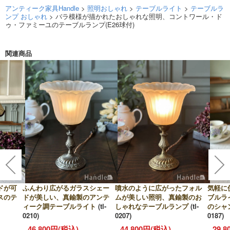
アンティーク家具Handle
>
照明おしゃれ
>
テーブルライト
>
テーブルラ
ンプ おしゃれ
> バラ模様が描かれたおしゃれな照明、コントワール・ド
ゥ・ファミーユのテーブルランプ(E26球付)
関連商品
ドが可
ふんわり広がるガラスシェー
噴水のように広がったフォル
気軽に
スのテ
ドが美しい、真鍮製のアンテ
ムが美しい照明、真鍮製のお
ブルラ
ィーク調テーブルライト
(tl-
しゃれなテーブルランプ
(tl-
のシャ
0210)
0207)
0187)
46,800円(税込)
44,800円(税込)
29,