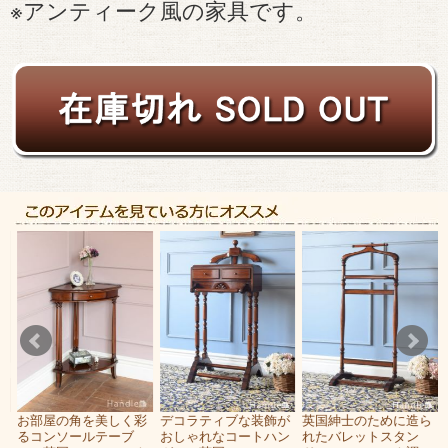
※アンティーク風の家具です。
の
お部屋の角を美しく彩
デコラティブな装飾が
英国紳士のために造ら
イ
るコンソールテーブ
おしゃれなコートハン
れたバレットスタン