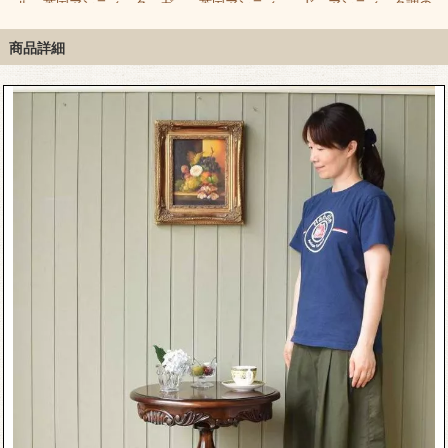
ワ
ル、英国アンティーク
ガー、英国アンティー
ド、アンティーク調の
調のおしゃれなコーナ
ク調のバレットスタン
コートハンガー
ーテーブル
ド
商品詳細