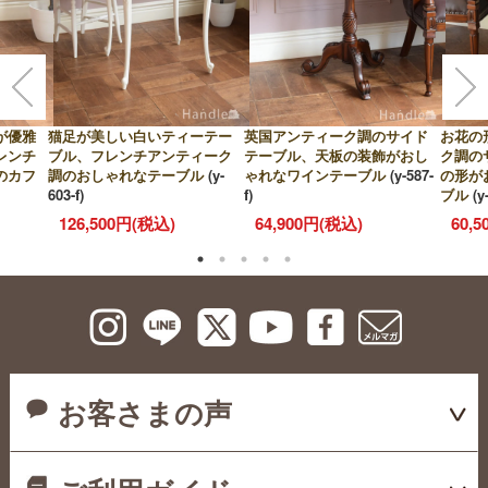
が優雅
猫足が美しい白いティーテー
英国アンティーク調のサイド
お花の
レンチ
ブル、フレンチアンティーク
テーブル、天板の装飾がおし
ク調の
のカフ
調のおしゃれなテーブル
(y-
ゃれなワインテーブル
(y-587-
の形が
603-f)
f)
ブル
(y
126,500円(税込)
64,900円(税込)
60,
お客さまの声