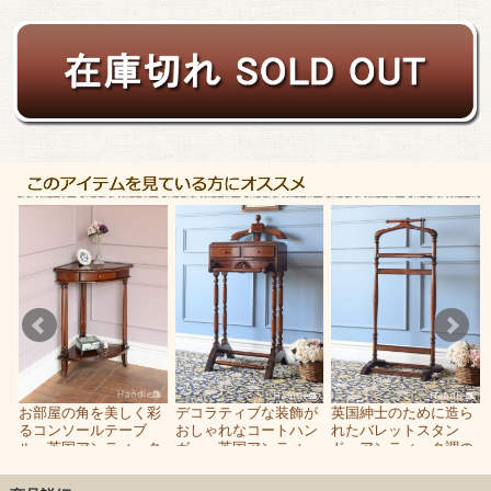
の
お部屋の角を美しく彩
デコラティブな装飾が
英国紳士のために造ら
イ
るコンソールテーブ
おしゃれなコートハン
れたバレットスタン
ワ
ル、英国アンティーク
ガー、英国アンティー
ド、アンティーク調の
調のおしゃれなコーナ
ク調のバレットスタン
コートハンガー
ーテーブル
ド