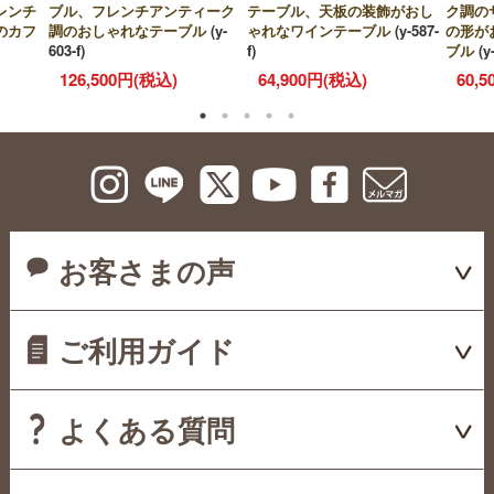
レンチ
ブル、フレンチアンティーク
テーブル、天板の装飾がおし
ク調の
のカフ
調のおしゃれなテーブル
(y-
ゃれなワインテーブル
(y-587-
の形が
603-f)
f)
ブル
(y
126,500円(税込)
64,900円(税込)
60,
お客さまの声
ご利用ガイド
よくある質問