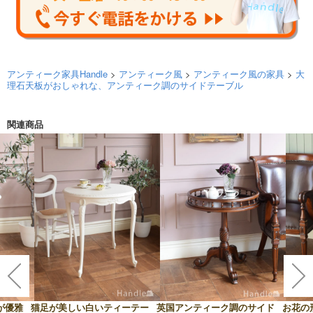
アンティーク家具Handle
>
アンティーク風
>
アンティーク風の家具
>
大
理石天板がおしゃれな、アンティーク調のサイドテーブル
関連商品
が優雅
猫足が美しい白いティーテー
英国アンティーク調のサイド
お花の