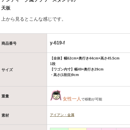
天板
上から見るとこんな感じです。
y-619-f
商品番号
【全体】幅62cm×奥行き44cm×高さ45.5cm
1段
【ワゴン内寸】幅49×奥行き29cm
サイズ
・高さ(1段目)9cm
重量
女性一人
で移動が可能
アイアン・金属
素材