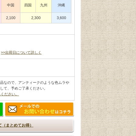
中国
四国
九州
沖縄
2,100
2,300
3,600
。
>>出荷日について詳しく
品なので、アンティークのような色ムラや
して、予めご了承ください。
みください。
て（まとめてお得）