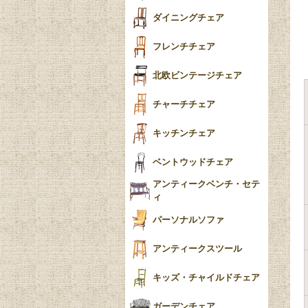
テーパードレッグ
ダイニングチェア
おしゃれラグ
フレンチカブリオール
フレンチチェア
ごみ箱
カブリオールレッグ
北欧ビンテージチェア
収納箱
パッドフット
チャーチチェア
クロウ＆ボール
クッション
キッチンチェア
ブラケットフィート
おしゃれなカーテン
ベントウッドチェア
バンフット
マルチクロス・カバ
アンティークベンチ・セテ
ー
ィ
トライポッド
ミラー
パーソナルソファ
バラスター
花瓶おしゃれ
アンティークスツール
陶磁器の模様一覧
陶器の人形
キッズ・チャイルドチェア
イマリ（IMARI）
ブルー＆ホワイト
キャンドルホルダー
ガーデンチェア