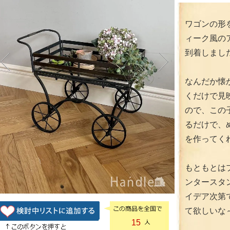
ワゴンの形
ィーク風の
到着しまし
なんだか懐
くだけで見
ので、この
るだけで、
を作ってく
もともとは
ンタースタ
イデア次第
て欲しいな
15