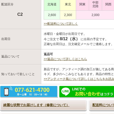
中部
配送区分
北海道
東北
関東
関西
北陸
C2
2,600
2,300
2,000
>>配送料について詳しく
水曜日・金曜日が出荷日です。
8/12（水）
出荷日
今ご注文で
に出荷の予定です。
正確な出荷日は、注文確定メールでご連絡します
返品可
返品について
>>返品について詳しくはこちら
新品ですが、アンティーク調の加工が施してある商
知っておいて欲しいこと
キズ、多少のへこみなどもあります。商品の特性と
>>アンティーク風について詳しくはこちらをお読
綺麗な状態でお届けします（修復について）
配送料につい