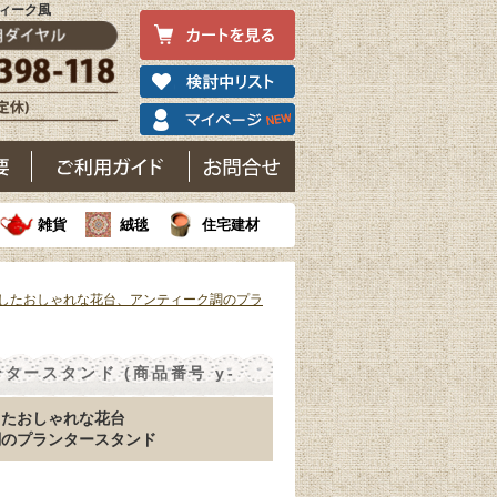
ティーク風
雑貨
絨毯
住宅建材
したおしゃれな花台、アンティーク調のプラ
ースタンド (商品番号 y-
したおしゃれな花台
調のプランタースタンド