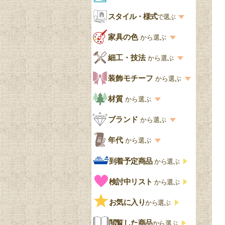
お部屋から選ぶ一覧
スタイル・様式
収納家具
で選ぶ
リビング
スタイル一覧
家具の色
から選ぶ
書棚
キッチン・ダイニング
英国アンティーク
家具の色一覧
細工・技法
から選ぶ
デスクおしゃれ
寝室
英国クラシック
カスタード色
細工・技法の一覧
装飾モチーフ
から選ぶ
食器棚おしゃれ
書斎
北欧ビンテージ
アップルパイ色
象嵌・マーケットリー
模様の一覧
材質
から選ぶ
木製ワゴン
和室
フレンチエレガント
カラメルソース色
寄木・パーケットリー
ペディメント
材質の一覧
ブランド
から選ぶ
テーブルおしゃれ
玄関・ガーデン
ナチュラルカントリー
チョコレート色
浮き彫り（レリーフ）
コーニス
オーク材
ブランド一覧
年代
から選ぶ
おしゃれな椅子・チ
様式一覧
オリーブ色
透かし彫り
アプライドモールディン
マホガニー
ェア
Handleオリジナル
年代別の一覧
到着予定商品
から選ぶ
グ
ゴシック・チューダー様
ペイント、カラー
プチポワン
ウォールナット材
洋服タンス
ウィリアムモリス
アンティーク
式
検討中リスト
から選ぶ
ストラップワーク
赤
バーボラ細工
チーク材
アーコール
ビンテージ
チェストおしゃれ
エリザベス様式
お気に入り
雷文
から選ぶ
青
パイン材
G-PLAN
アンティーク調
ジャコビアン
クローゼット
ビーディング
閲覧した商品
から選ぶ