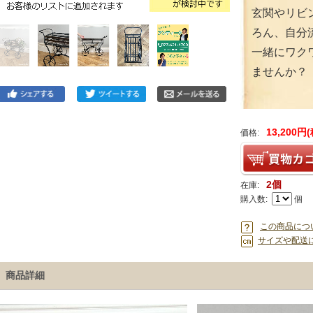
玄関やリビ
ろん、自分
一緒にワク
ませんか？
13,200円
価格:
2個
在庫:
購入数:
個
この商品につ
サイズや配送
商品詳細