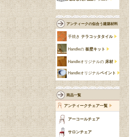
緑
エルム材
NATHAN
ロココ様式
リネンフォールド
鏡台
白・ホワイト
ローズウッド材
ロイドルーム
シノワズリ
ルネット
花台
アンティークの似合う建築材料
クリア・透明
サテンウッド材
コントワールドファミー
シャビーシック
アカンサス
ユ
手焼き
テラコッタタイル
仏壇おしゃれ
黒・ブラック
ビーチ材
クイーンアン様式
パイクラスト
ジェニファーテイラー
Handleの
板壁キット
靴箱収納
トーラ材
エドワーディアン
アーチ
チェスターフィールド
Handleオリジナルの
床材
スリッパ収納
チッペンデール様式
ハスク
リリパットレーン
Handleオリジナル
ペイント
おしゃれな傘立て
ミッドセンチュリー
脚のモチーフ一覧
アングルポイズ
壁掛け家具
アールヌーボー
ターニングレッグ
ウォーカー＆ホール
商品一覧
パーテーション・間
アールデコ
バルボスレッグ
アンティークチェア一覧
仕切り
ヴィクトリアン
ボビンターニング
ガーデンファニチャ
アーコールチェア
ー
ツイスト
サロンチェア
食器おしゃれ