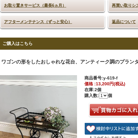
お取り置きサービス（最長6ヵ月）
再買い取りシ
アフターメンテナンス（ずっと安心）
返品について
ご購入はこちら
ワゴンの形をしたおしゃれな花台、アンティーク調のプラン
商品番号:
y-619-f
価格 :
13,200円(税込)
在庫:
2個
購入数:
個