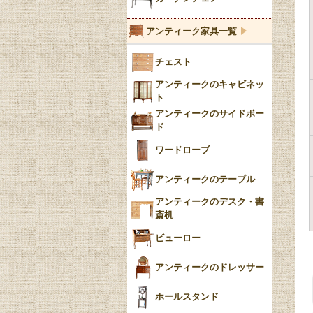
ブルーウィローパターン
アンティーク家具一覧
フローブルー（Flow
チェスト
Blue）
アンティークのキャビネッ
YUAN
ト
アンティークのサイドボー
チンツ
ド
クリノリン
ワードローブ
アンティークのテーブル
アンティークのデスク・書
斎机
ビューロー
アンティークのドレッサー
ホールスタンド