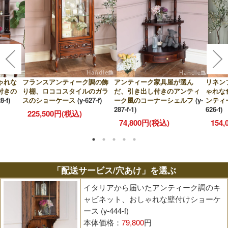
ゃれな
フランスアンティーク調の飾
アンティーク家具屋が選ん
リネン
付きの
り棚、ロココスタイルのガラ
だ、引き出し付きのアンティ
ゃれな
8-f)
スのショーケース
(y-627-f)
ーク風のコーナーシェルフ
(y-
ンティ
287-f-1)
626-f)
225,500円(税込)
74,800円(税込)
154
「配送サービス/穴あけ」を選ぶ
イタリアから届いたアンティーク調のキ
ャビネット、おしゃれな壁付けショーケ
ース (y-444-f)
本体価格：
79,800
円