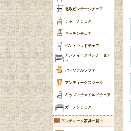
ごみ箱
カブリオールレッグ
北欧ビンテージチェア
収納箱
パッドフット
チャーチチェア
クロウ＆ボール
クッション
キッチンチェア
ブラケットフィート
おしゃれなカーテン
ベントウッドチェア
バンフット
マルチクロス・カバ
アンティークベンチ・セテ
ー
ィ
トライポッド
ミラー
パーソナルソファ
バラスター
花瓶おしゃれ
アンティークスツール
陶磁器の模様一覧
陶器の人形
キッズ・チャイルドチェア
イマリ（IMARI）
ブルー＆ホワイト
キャンドルホルダー
ガーデンチェア
ブルーウィローパターン
アンティーク家具一覧
フローブルー（Flow