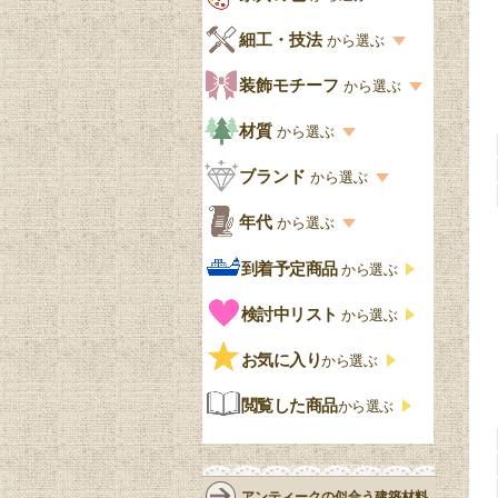
キッチン・ダイニング
英国アンティーク
家具の色一覧
細工・技法
から選ぶ
デスクおしゃれ
寝室
英国クラシック
カスタード色
細工・技法の一覧
装飾モチーフ
から選ぶ
食器棚おしゃれ
書斎
北欧ビンテージ
アップルパイ色
象嵌・マーケットリー
模様の一覧
材質
から選ぶ
木製ワゴン
和室
フレンチエレガント
カラメルソース色
寄木・パーケットリー
ペディメント
材質の一覧
ブランド
から選ぶ
テーブルおしゃれ
玄関・ガーデン
ナチュラルカントリー
チョコレート色
浮き彫り（レリーフ）
コーニス
オーク材
ブランド一覧
年代
から選ぶ
おしゃれな椅子・チ
様式一覧
オリーブ色
透かし彫り
アプライドモールディン
マホガニー
ェア
Handleオリジナル
年代別の一覧
到着予定商品
から選ぶ
グ
ゴシック・チューダー様
ペイント、カラー
プチポワン
ウォールナット材
洋服タンス
ウィリアムモリス
アンティーク
式
検討中リスト
から選ぶ
ストラップワーク
赤
バーボラ細工
チーク材
アーコール
ビンテージ
チェストおしゃれ
エリザベス様式
お気に入り
雷文
から選ぶ
青
パイン材
G-PLAN
アンティーク調
ジャコビアン
クローゼット
ビーディング
閲覧した商品
から選ぶ
緑
エルム材
NATHAN
ロココ様式
リネンフォールド
鏡台
白・ホワイト
ローズウッド材
ロイドルーム
シノワズリ
ルネット
花台
アンティークの似合う建築材料