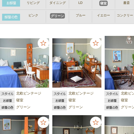
リビング
ダイニング
LD
書斎
寝室
ピンク
ブルー
イエロー
コンクリー
グリーン
北欧ビンテージ
北欧ビンテージ
北欧ビ
寝室
寝室
寝室
グリーン
グリーン
グリー