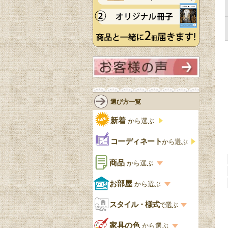
選び方一覧
新着
から選ぶ
コーディネート
から選ぶ
商品
から選ぶ
商品一覧を見る
お部屋
から選ぶ
お部屋から選ぶ一覧
スタイル・様式
収納家具
で選ぶ
リビング
スタイル一覧
家具の色
から選ぶ
書棚