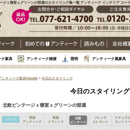
ージｘ寝室ｘグリーンの部屋のスタイリング集一覧 アンティーク インテリア コー
ーク家具
アンティーク雑貨
照明
アンティーク風家具
アンティーク家具Handle
>
今日のスタイリング
今日のスタイリング
北欧ビンテージｘ寝室ｘグリーンの部屋
英国
英国
フレンチ
ナチュラ
北欧
アンティーク
クラシック
エレガント
カントリ
ビンテージ