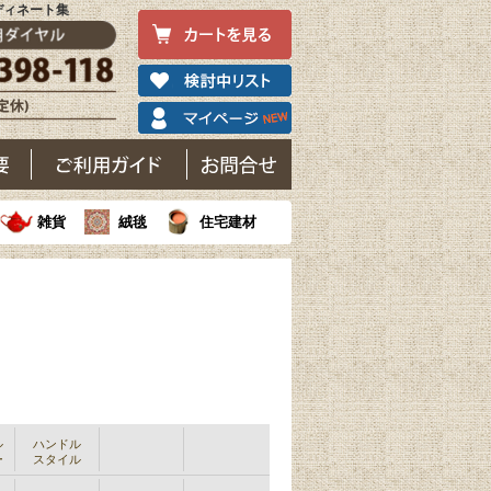
ディネート集
雑貨
絨毯
住宅建材
ル
ハンドル
ー
スタイル