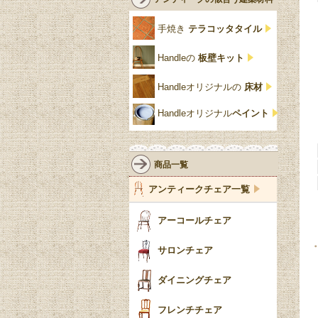
クリア・透明
サテンウッド材
コントワールドファミー
シャビーシック
アカンサス
ユ
手焼き
テラコッタタイル
仏壇おしゃれ
黒・ブラック
ビーチ材
クイーンアン様式
パイクラスト
ジェニファーテイラー
Handleの
板壁キット
靴箱収納
トーラ材
エドワーディアン
アーチ
チェスターフィールド
Handleオリジナルの
床材
スリッパ収納
チッペンデール様式
ハスク
リリパットレーン
Handleオリジナル
ペイント
おしゃれな傘立て
ミッドセンチュリー
脚のモチーフ一覧
アングルポイズ
壁掛け家具
アールヌーボー
ターニングレッグ
ウォーカー＆ホール
商品一覧
パーテーション・間
アールデコ
バルボスレッグ
アンティークチェア一覧
仕切り
ヴィクトリアン
ボビンターニング
ガーデンファニチャ
アーコールチェア
ー
ツイスト
サロンチェア
食器おしゃれ
テーパードレッグ
ダイニングチェア
おしゃれラグ
フレンチカブリオール
フレンチチェア