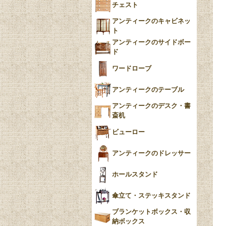
チェスト
Blue）
アンティークのキャビネッ
YUAN
ト
アンティークのサイドボー
チンツ
ド
クリノリン
ワードローブ
アンティークのテーブル
アンティークのデスク・書
斎机
ビューロー
アンティークのドレッサー
ホールスタンド
傘立て・ステッキスタンド
ブランケットボックス・収
納ボックス