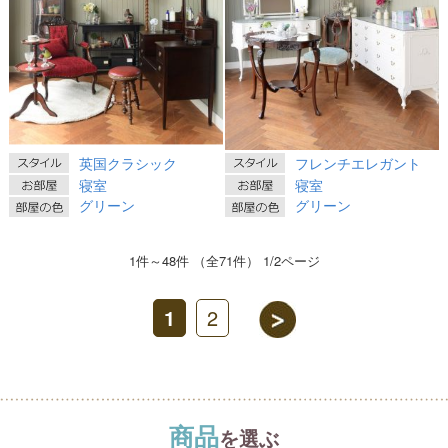
英国クラシック
フレンチエレガント
寝室
寝室
グリーン
グリーン
1件～48件 （全71件） 1/2ページ
1
2
商品
を選ぶ