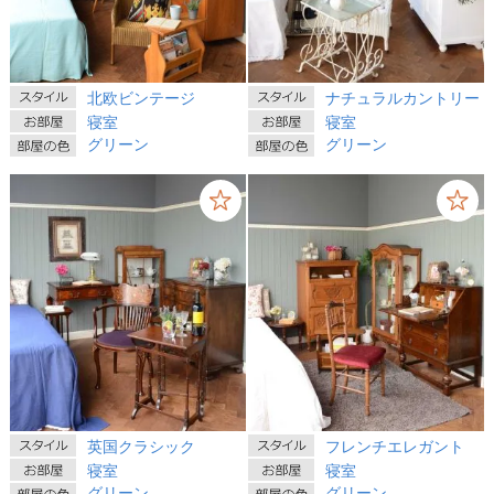
北欧ビンテージ
ナチュラルカントリー
寝室
寝室
グリーン
グリーン
英国クラシック
フレンチエレガント
寝室
寝室
グリーン
グリーン