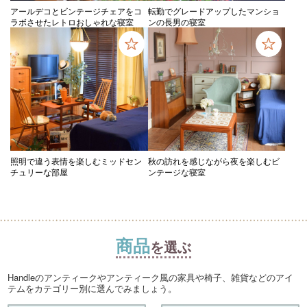
アールデコとビンテージチェアをコ
転勤でグレードアップしたマンショ
ラボさせたレトロおしゃれな寝室
ンの長男の寝室
照明で違う表情を楽しむミッドセン
秋の訪れを感じながら夜を楽しむビ
チュリーな部屋
ンテージな寝室
商品
を選ぶ
Handleのアンティークやアンティーク風の家具や椅子、雑貨などのアイ
テムをカテゴリー別に選んでみましょう。