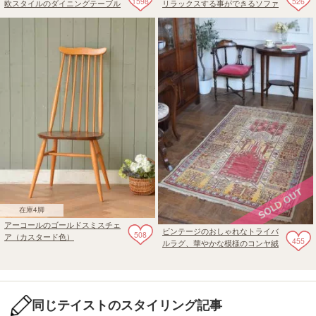
1598
526
欧スタイルのダイニングテーブル
リラックスする事ができるソファ
在庫4脚
アーコールのゴールドスミスチェ
ビンテージのおしゃれなトライバ
508
ア（カスタード色）
455
ルラグ、華やかな模様のコンヤ絨
毯
同じテイストのスタイリング記事