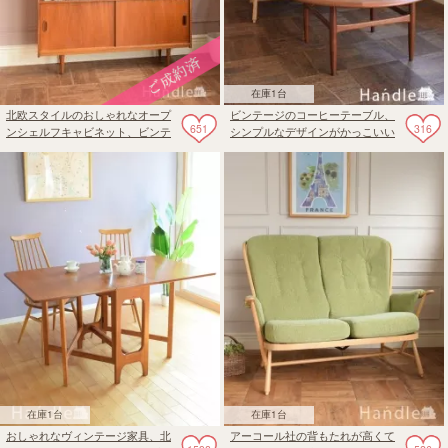
在庫1台
北欧スタイルのおしゃれなオープ
ビンテージのコーヒーテーブル、
651
316
ンシェルフキャビネット、ビンテ
シンプルなデザインがかっこいい
ージのディバイダー
ローテーブル
在庫1台
在庫1台
おしゃれなヴィンテージ家具、北
アーコール社の背もたれが高くて