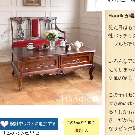
Handle
見た目はも
性バッチリ
ーブルが登
いろんなア
えてしまっ
ク風の家具
この子はセ
大きめのゆ
る！しかも
き。だから
なリビング
485