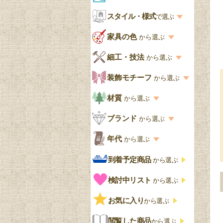
お部屋から選ぶ一覧
スタイル・様式
収納家具
で選ぶ
リビング
スタイル一覧
家具の色
から選ぶ
書棚
キッチン・ダイニング
英国アンティーク
家具の色一覧
細工・技法
から選ぶ
デスクおしゃれ
寝室
英国クラシック
カスタード色
細工・技法の一覧
装飾モチーフ
から選ぶ
食器棚おしゃれ
書斎
北欧ビンテージ
アップルパイ色
象嵌・マーケットリー
模様の一覧
材質
から選ぶ
木製ワゴン
和室
フレンチエレガント
カラメルソース色
寄木・パーケットリー
ペディメント
材質の一覧
ブランド
から選ぶ
テーブルおしゃれ
玄関・ガーデン
ナチュラルカントリー
チョコレート色
浮き彫り（レリーフ）
コーニス
オーク材
ブランド一覧
年代
から選ぶ
おしゃれな椅子・チ
様式一覧
オリーブ色
透かし彫り
アプライドモールディン
マホガニー
ェア
Handleオリジナル
年代別の一覧
到着予定商品
から選ぶ
グ
ゴシック・チューダー様
ペイント、カラー
プチポワン
ウォールナット材
洋服タンス
ウィリアムモリス
アンティーク
式
検討中リスト
から選ぶ
ストラップワーク
赤
バーボラ細工
チーク材
アーコール
ビンテージ
チェストおしゃれ
エリザベス様式
お気に入り
雷文
から選ぶ
青
パイン材
G-PLAN
アンティーク調
ジャコビアン
クローゼット
ビーディング
閲覧した商品
から選ぶ