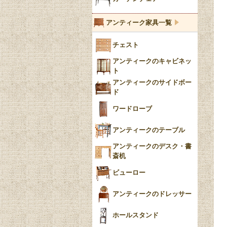
ブルーウィローパターン
アンティーク家具一覧
フローブルー（Flow
チェスト
Blue）
アンティークのキャビネッ
YUAN
ト
アンティークのサイドボー
チンツ
ド
クリノリン
ワードローブ
アンティークのテーブル
アンティークのデスク・書
斎机
ビューロー
アンティークのドレッサー
ホールスタンド