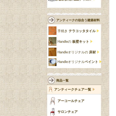
緑
エルム材
NATHAN
ロココ様式
リネンフォールド
鏡台
白・ホワイト
ローズウッド材
ロイドルーム
シノワズリ
ルネット
花台
アンティークの似合う建築材料
クリア・透明
サテンウッド材
コントワールドファミー
シャビーシック
アカンサス
ユ
手焼き
テラコッタタイル
仏壇おしゃれ
黒・ブラック
ビーチ材
クイーンアン様式
パイクラスト
ジェニファーテイラー
Handleの
板壁キット
靴箱収納
トーラ材
エドワーディアン
アーチ
チェスターフィールド
Handleオリジナルの
床材
スリッパ収納
チッペンデール様式
ハスク
リリパットレーン
Handleオリジナル
ペイント
おしゃれな傘立て
ミッドセンチュリー
脚のモチーフ一覧
アングルポイズ
壁掛け家具
アールヌーボー
ターニングレッグ
ウォーカー＆ホール
商品一覧
パーテーション・間
アールデコ
バルボスレッグ
アンティークチェア一覧
仕切り
ヴィクトリアン
ボビンターニング
ガーデンファニチャ
アーコールチェア
ー
ツイスト
サロンチェア
食器おしゃれ