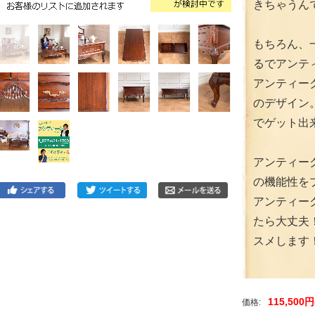
きちゃうん
もちろん、
るでアンテ
アンティー
のデザイン
でゲット出
アンティー
の機能性を
アンティー
たら大丈夫
スメします
115,500
価格: