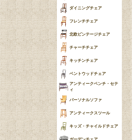
テーパードレッグ
ダイニングチェア
おしゃれラグ
フレンチカブリオール
フレンチチェア
ごみ箱
カブリオールレッグ
北欧ビンテージチェア
収納箱
パッドフット
チャーチチェア
クロウ＆ボール
クッション
キッチンチェア
ブラケットフィート
おしゃれなカーテン
ベントウッドチェア
バンフット
マルチクロス・カバ
アンティークベンチ・セテ
ー
ィ
トライポッド
ミラー
パーソナルソファ
バラスター
花瓶おしゃれ
アンティークスツール
陶磁器の模様一覧
陶器の人形
キッズ・チャイルドチェア
イマリ（IMARI）
ブルー＆ホワイト
キャンドルホルダー
ガーデンチェア