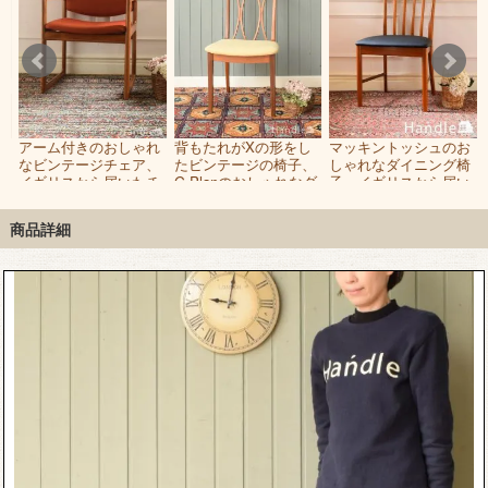
な
アーム付きのおしゃれ
背もたれがXの形をし
マッキントッシュのお
ト
なビンテージチェア、
たビンテージの椅子、
しゃれなダイニング椅
イ
イギリスから届いたチ
G-Planのおしゃれなダ
子、イギリスから届い
ーク材のダイニング椅
イニングチェア
たヴィンテージチェア
子
商品詳細