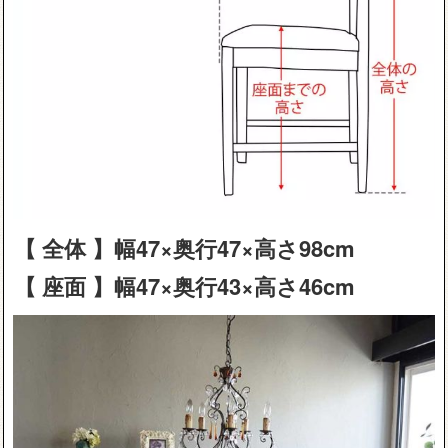
【 全体 】幅47×奥行47×高さ98cm
【 座面 】幅47×奥行43×高さ46cm