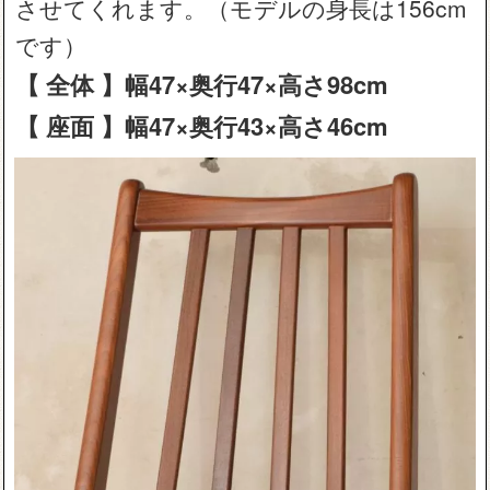
させてくれます。（モデルの身長は156cm
です）
【 全体 】幅47×奥行47×高さ98cm
【 座面 】幅47×奥行43×高さ46cm