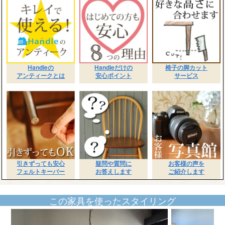
Handleの
Handleだけの
椅子の脚カット
アンティークとは
安心ポイント
サービス
引きずっても安心
疑問や質問に
お客様の声を
フェルトキーパー
お答えします
ご紹介します
この家具を使ったスタイリング