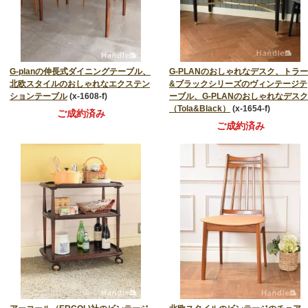
G-planの伸長式ダイニングテーブル、
G-PLANのおしゃれなデスク、トラー
北欧スタイルのおしゃれなエクステン
&ブラックシリーズのヴィンテージテ
ションテーブル
(x-1608-f)
ーブル、G-PLANのおしゃれなデスク
（Tola&Black）
(x-1654-f)
ご成約済み
ご成約済み