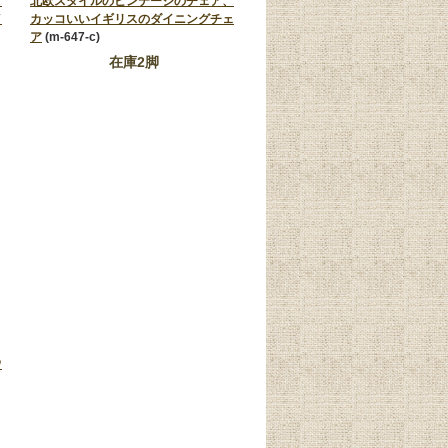
、
北欧スタイルのビンテージのチェア、
イ
カッコいいイギリスのダイニングチェ
ア
(m-647-c)
在庫2脚
ウ