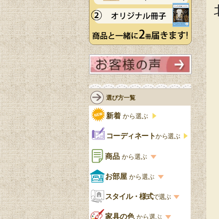
選び方一覧
新着
から選ぶ
コーディネート
から選ぶ
商品
から選ぶ
商品一覧を見る
お部屋
から選ぶ
お部屋から選ぶ一覧
スタイル・様式
収納家具
で選ぶ
リビング
スタイル一覧
家具の色
から選ぶ
書棚