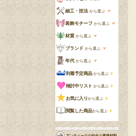
キッチン・ダイニング
英国アンティーク
家具の色一覧
細工・技法
から選ぶ
デスクおしゃれ
寝室
英国クラシック
カスタード色
細工・技法の一覧
装飾モチーフ
から選ぶ
食器棚おしゃれ
書斎
北欧ビンテージ
アップルパイ色
象嵌・マーケットリー
模様の一覧
材質
から選ぶ
木製ワゴン
和室
フレンチエレガント
カラメルソース色
寄木・パーケットリー
ペディメント
材質の一覧
ブランド
から選ぶ
テーブルおしゃれ
玄関・ガーデン
ナチュラルカントリー
チョコレート色
浮き彫り（レリーフ）
コーニス
オーク材
ブランド一覧
年代
から選ぶ
おしゃれな椅子・チ
様式一覧
オリーブ色
透かし彫り
アプライドモールディン
マホガニー
ェア
Handleオリジナル
年代別の一覧
到着予定商品
から選ぶ
グ
ゴシック・チューダー様
ペイント、カラー
プチポワン
ウォールナット材
洋服タンス
ウィリアムモリス
アンティーク
式
検討中リスト
から選ぶ
ストラップワーク
赤
バーボラ細工
チーク材
アーコール
ビンテージ
チェストおしゃれ
エリザベス様式
お気に入り
雷文
から選ぶ
青
パイン材
G-PLAN
アンティーク調
ジャコビアン
クローゼット
ビーディング
閲覧した商品
から選ぶ
緑
エルム材
NATHAN
ロココ様式
リネンフォールド
鏡台
白・ホワイト
ローズウッド材
ロイドルーム
シノワズリ
ルネット
花台
アンティークの似合う建築材料