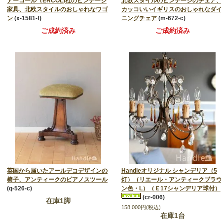
アーコール（ERCOL)社のビンテージ
北欧スタイルのビンテージのチェア
家具、北欧スタイルのおしゃれなワゴ
カッコいいイギリスのおしゃれなダ
ン
(x-1581-f)
ニングチェア
(m-672-c)
ご成約済み
ご成約済み
英国から届いたアールデコデザインの
Handleオリジナル シャンデリア（5
椅子、アンティークのピアノスツール
灯）（リエール・アンティークブラ
(q-526-c)
ン色・L）（Ｅ17シャンデリア球付）
(cr-006)
在庫1脚
158,000円(税込)
在庫1台