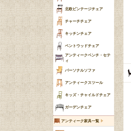
ごみ箱
カブリオールレッグ
北欧ビンテージチェア
収納箱
パッドフット
チャーチチェア
クロウ＆ボール
クッション
キッチンチェア
ブラケットフィート
おしゃれなカーテン
ベントウッドチェア
バンフット
マルチクロス・カバ
アンティークベンチ・セテ
ー
ィ
トライポッド
ミラー
パーソナルソファ
バラスター
花瓶おしゃれ
アンティークスツール
陶磁器の模様一覧
陶器の人形
キッズ・チャイルドチェア
イマリ（IMARI）
ブルー＆ホワイト
キャンドルホルダー
ガーデンチェア
ブルーウィローパターン
アンティーク家具一覧
フローブルー（Flow