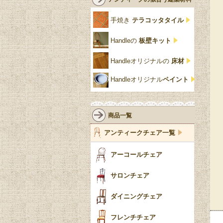
クリア・透明
サテンウッド材
コントワールドファミー
シャビーシック
アカンサス
ユ
手焼き
テラコッタタイル
仏壇おしゃれ
黒・ブラック
ビーチ材
クイーンアン様式
パイクラスト
ジェニファーテイラー
Handleの
板壁キット
靴箱収納
トーラ材
エドワーディアン
アーチ
チェスターフィールド
Handleオリジナルの
床材
スリッパ収納
チッペンデール様式
ハスク
リリパットレーン
Handleオリジナル
ペイント
おしゃれな傘立て
ミッドセンチュリー
脚のモチーフ一覧
アングルポイズ
壁掛け家具
アールヌーボー
ターニングレッグ
ウォーカー＆ホール
商品一覧
パーテーション・間
アールデコ
バルボスレッグ
アンティークチェア一覧
仕切り
ヴィクトリアン
ボビンターニング
ガーデンファニチャ
アーコールチェア
ー
ツイスト
サロンチェア
食器おしゃれ
テーパードレッグ
ダイニングチェア
おしゃれラグ
フレンチカブリオール
フレンチチェア