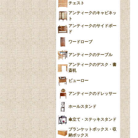
チェスト
Blue）
アンティークのキャビネッ
YUAN
ト
アンティークのサイドボー
チンツ
ド
クリノリン
ワードローブ
アンティークのテーブル
アンティークのデスク・書
斎机
ビューロー
アンティークのドレッサー
ホールスタンド
傘立て・ステッキスタンド
ブランケットボックス・収
納ボックス