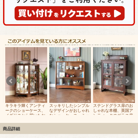
ー
キラキラ輝くアンティ
スッキリしたシンプル
ステンドグラス扉のお
ラ
ークのショーケース、
なデザインがおしゃれ
しゃれな本棚、英国ア
お
イギリスから届いたお
なショーケース、ミッ
ンティークのガラス扉
グ
しゃれなガラスキャビ
ドセンチュリーなビン
付きブックケース
ネット
テージキャビネット
商品詳細