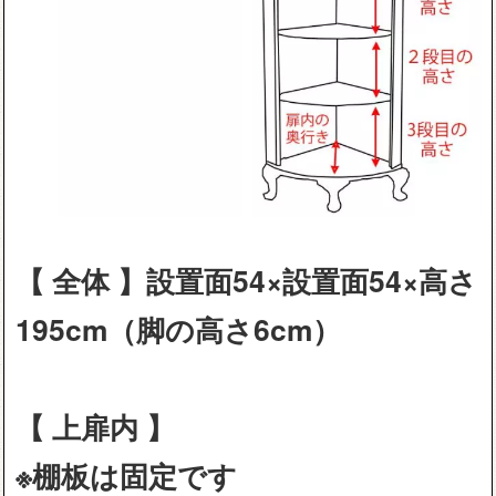
【 全体 】設置面54×設置面54×高さ
195cm（脚の高さ6cm）
【 上扉内 】
※棚板は固定です