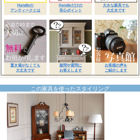
Handleの
Handleだけの
大きな家具でも
アンティークとは
安心ポイント
大丈夫です
置き場がなくても
疑問や質問に
お客様の声を
大丈夫です
お答えします
ご紹介します
この家具を使ったスタイリング