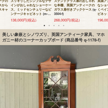
ークの
スッキリしたシンプルなデザ
ステンドグラス扉のおしゃれ
英国ア
スから
インがおしゃれなショーケー
な本棚、英国アンティークの
なショ
スキャ
ス、ミッドセンチュリーなビ
ガラス扉付きブックケース
(q-
くペイ
ンテージキャビネット
(m-
3504-f)
ビネッ
1271-f)
138,000円(税込)
268,000円(税込)
196,
美しい象嵌とシノワズリ、英国アンティーク家具、マホ
ガニー材のコーナーカップボード
(商品番号 q-1178-f)