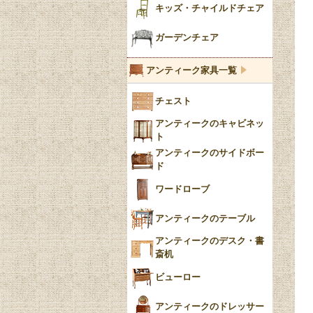
陶器の人形
キッズ・チャイルドチェア
イマリ（IMARI）
ブルー＆ホワイト
キャンドルホルダー
ガーデンチェア
ブルーウィローパターン
アンティーク家具一覧
フローブルー（Flow
チェスト
Blue）
アンティークのキャビネッ
YUAN
ト
アンティークのサイドボー
チンツ
ド
クリノリン
ワードローブ
アンティークのテーブル
アンティークのデスク・書
斎机
ビューロー
アンティークのドレッサー