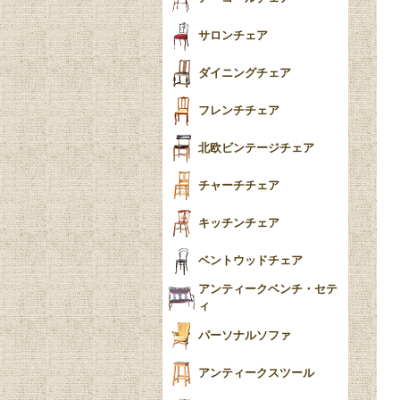
ー
ツイスト
サロンチェア
食器おしゃれ
テーパードレッグ
ダイニングチェア
おしゃれラグ
フレンチカブリオール
フレンチチェア
ごみ箱
カブリオールレッグ
北欧ビンテージチェア
収納箱
パッドフット
チャーチチェア
クロウ＆ボール
クッション
キッチンチェア
ブラケットフィート
おしゃれなカーテン
ベントウッドチェア
バンフット
マルチクロス・カバ
アンティークベンチ・セテ
ー
ィ
トライポッド
ミラー
パーソナルソファ
バラスター
花瓶おしゃれ
アンティークスツール
陶磁器の模様一覧