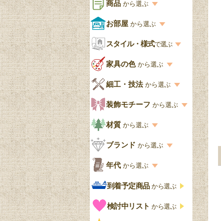
商品
から選ぶ
商品一覧を見る
お部屋
から選ぶ
お部屋から選ぶ一覧
スタイル・様式
収納家具
で選ぶ
リビング
スタイル一覧
家具の色
から選ぶ
書棚
キッチン・ダイニング
英国アンティーク
家具の色一覧
細工・技法
から選ぶ
デスクおしゃれ
寝室
英国クラシック
カスタード色
細工・技法の一覧
装飾モチーフ
から選ぶ
食器棚おしゃれ
書斎
北欧ビンテージ
アップルパイ色
象嵌・マーケットリー
模様の一覧
材質
から選ぶ
木製ワゴン
和室
フレンチエレガント
カラメルソース色
寄木・パーケットリー
ペディメント
材質の一覧
ブランド
から選ぶ
テーブルおしゃれ
玄関・ガーデン
ナチュラルカントリー
チョコレート色
浮き彫り（レリーフ）
コーニス
オーク材
ブランド一覧
年代
から選ぶ
おしゃれな椅子・チ
様式一覧
オリーブ色
透かし彫り
アプライドモールディン
マホガニー
ェア
Handleオリジナル
年代別の一覧
到着予定商品
から選ぶ
グ
ゴシック・チューダー様
ペイント、カラー
プチポワン
ウォールナット材
洋服タンス
ウィリアムモリス
アンティーク
式
検討中リスト
から選ぶ
ストラップワーク
赤
バーボラ細工
チーク材
アーコール