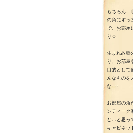
もちろん、
の角にすっ
で、お部屋
り☆
生まれ故郷
り、お部屋
目的として
んなものを
な･･･
お部屋の角
ンティーク
ど…と思っ
キャビネッ