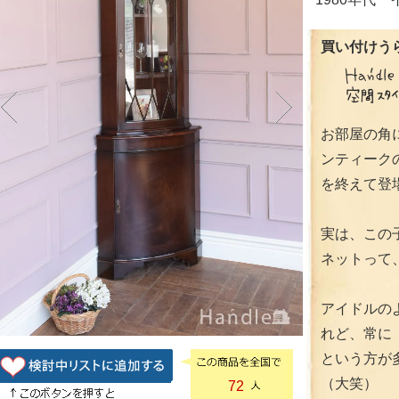
買い付けうら
お部屋の角
ンティーク
を終えて登
実は、この
ネットって
アイドルの
れど、常に
という方が
（大笑）
72