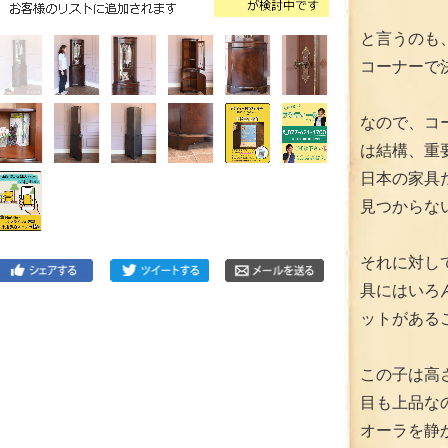
と言うのも
コーナーで
なので、コ
は結構、重
日本の家具
見つからな
それに対し
具にはいろ
ットがある
この子は高
目も上品な
オーラを静