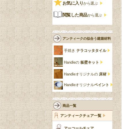
ビンテージ
チェストおしゃれ
エリザベス様式
お気に入り
雷文
から選ぶ
青
パイン材
G-PLAN
アンティーク調
ジャコビアン
クローゼット
ビーディング
閲覧した商品
から選ぶ
緑
エルム材
NATHAN
ロココ様式
リネンフォールド
鏡台
白・ホワイト
ローズウッド材
ロイドルーム
シノワズリ
ルネット
花台
アンティークの似合う建築材料
クリア・透明
サテンウッド材
コントワールドファミー
シャビーシック
アカンサス
ユ
手焼き
テラコッタタイル
仏壇おしゃれ
黒・ブラック
ビーチ材
クイーンアン様式
パイクラスト
ジェニファーテイラー
Handleの
板壁キット
靴箱収納
トーラ材
エドワーディアン
アーチ
チェスターフィールド
Handleオリジナルの
床材
スリッパ収納
チッペンデール様式
ハスク
リリパットレーン
Handleオリジナル
ペイント
おしゃれな傘立て
ミッドセンチュリー
脚のモチーフ一覧
アングルポイズ
壁掛け家具
アールヌーボー
ターニングレッグ
ウォーカー＆ホール
商品一覧
パーテーション・間
アールデコ
バルボスレッグ
アンティークチェア一覧
仕切り
ヴィクトリアン
ボビンターニング
ガーデンファニチャ
アーコールチェア